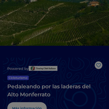
Me g
Powered by
Cicloturismo
Pedaleando por las laderas del
Alto Monferrato
Más información