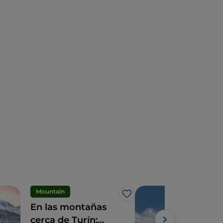
Mountain
Natu
Me gusta
En las montañas
Esqu
cerca de Turín:
Alp