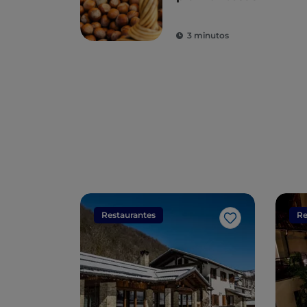
3 minutos
Restaurantes
Re
Me gusta