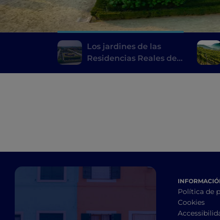
Los jardines de las
Residencias Reales del
Piamonte: un itinerario
de pura belleza
INFORMACIÓN
Política de 
Cookies
Accessibilid