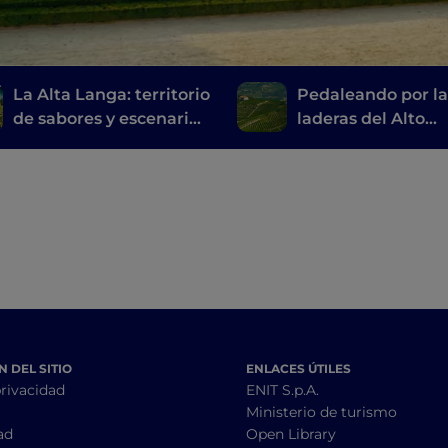
La Alta Langa: territorio
Pedaleando por la
de sabores y escenarios
laderas del Alto
inéditos
Monferrato
 DEL SITIO
ENLACES ÚTILES
privacidad
ENIT S.p.A.
Ministerio de turismo
ad
Open Library