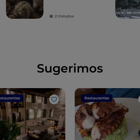
blanca
2 minutos
Sugerimos
staurantes
Restaurantes
Me gusta