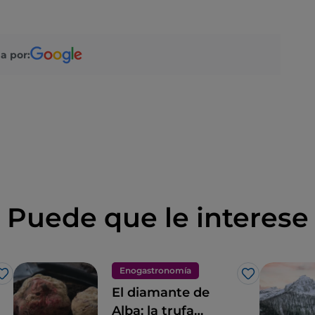
a por:
Puede que le interese
Enogastronomía
Me gusta
Me gusta
El diamante de
Alba: la trufa