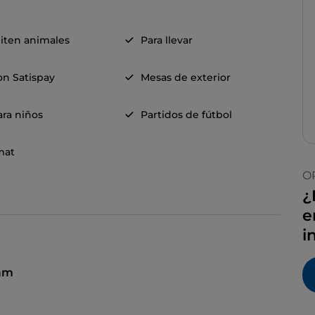
iten animales
Para llevar
on Satispay
Mesas de exterior
ra niños
Partidos de fútbol
mat
O
¿
e
i
 am