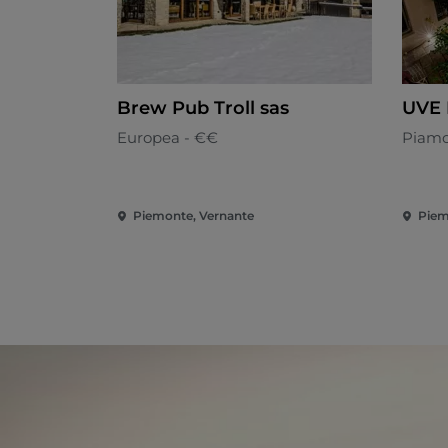
Brew Pub Troll sas
UVE
Europea - €€
Piamo
Piemonte, Vernante
Piem