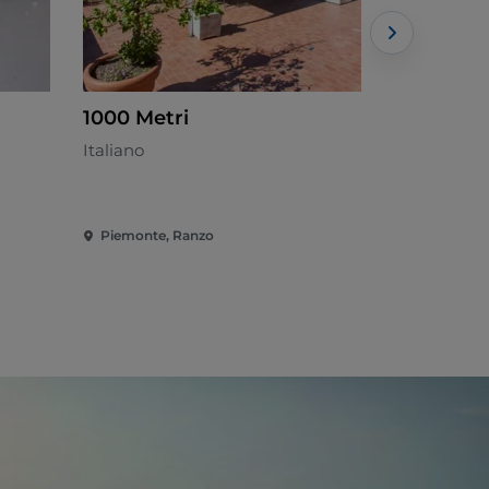
1000 Metri
L'Osteria
Italiano
Piamontés 
Piemonte, Ranzo
Piemonte, 