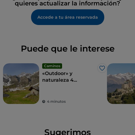
quieres actualizar la información?
Accede a tu área reservada
Puede que le interese
Caminos
Me gusta
«Outdoor» y
naturaleza 4
estaciones: el
Piamonte ofrece una
experiencia
4 minutos
inesperada
Sugerimos