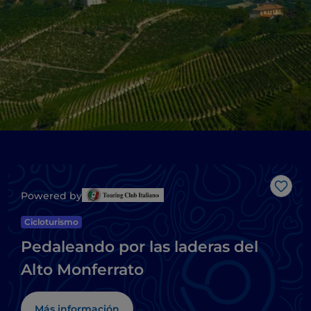
Me g
Powered by
Cicloturismo
Pedaleando por las laderas del
Alto Monferrato
Más información