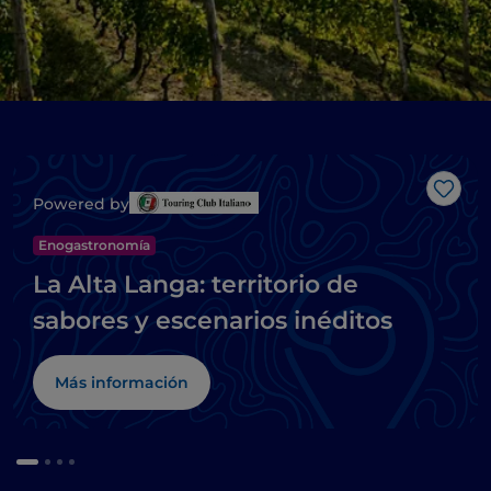
Me g
Powered by
Enogastronomía
La Alta Langa: territorio de
sabores y escenarios inéditos
Más información