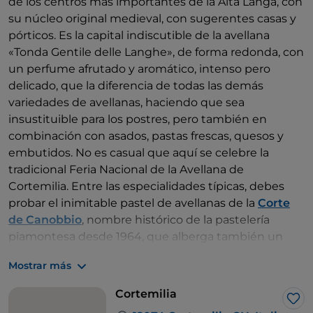
de los centros más importantes de la Alta Langa, con
su núcleo original medieval, con sugerentes casas y
pórticos. Es la capital indiscutible de la avellana
«Tonda Gentile delle Langhe», de forma redonda, con
un perfume afrutado y aromático, intenso pero
delicado, que la diferencia de todas las demás
variedades de avellanas, haciendo que sea
insustituible para los postres, pero también en
combinación con asados, pastas frescas, quesos y
embutidos. No es casual que aquí se celebre la
tradicional Feria Nacional de la Avellana de
Cortemilia. Entre las especialidades típicas, debes
probar el inimitable pastel de avellanas de la
Corte
de Canobbio
, nombre histórico de la pastelería
piamontesa desde 1964, que alberga también un
cuidadísimo «bed and breakfast». Otro punto de
Mostrar más
producción y compra de avellanas es la
Cascina
Barroero
. Podrás hacer un alto en el camino cargado
Cortemilia
de tradición en el restaurante
Villa San Carlo
, con el
Me 