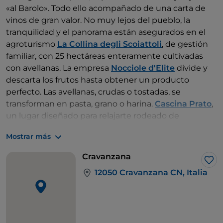
«al Barolo». Todo ello acompañado de una carta de
vinos de gran valor. No muy lejos del pueblo, la
tranquilidad y el panorama están asegurados en el
agroturismo
La Collina degli Scoiattoli
, de gestión
familiar, con 25 hectáreas enteramente cultivadas
con avellanas. La empresa
Nocciole d'Elite
divide y
descarta los frutos hasta obtener un producto
perfecto. Las avellanas, crudas o tostadas, se
transforman en pasta, grano o harina.
Cascina Prato
,
un lugar diseñado para relajarte rodeado de
naturaleza, es un agroturismo con una granja y un
Mostrar más
restaurante donde redescubrir las antiguas recetas
piamontesas y el arte de los postres caseros.
Cravanzana
Me 
12050 Cravanzana CN, Italia