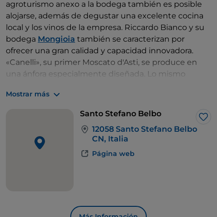
agroturismo anexo a la bodega también es posible
alojarse, además de degustar una excelente cocina
local y los vinos de la empresa. Riccardo Bianco y su
bodega
Mongioia
también se caracterizan por
ofrecer una gran calidad y capacidad innovadora.
«Canelli», su primer Moscato d'Asti, se produce en
una ánfora especialmente diseñada. Lo mismo
ocurre con la empresa
I Vignaioli di Santo Stefano
,
Mostrar más
fundada en 1976 con la intención de recrear en torno
a la imagen del Moscato d'Asti un modelo de calidad
Santo Stefano Belbo
alternativo a las producciones industriales. También
Me 
12058 Santo Stefano Belbo
hay muchas empresas familiares en las que las
CN, Italia
nuevas generaciones de enólogos están avanzando
Página web
en el camino de la elaboración de espumosos dentro
de la denominación Alta Langa. Entre ellos, Paolo e
Ilaria Grimaldi en su empresa
Fratelli Grimaldi
. Y si el
mejor maridaje para los vinos dulces son los dulces,
aquí no faltan las pastelerías. Quizás la más conocida
sea la
Pasticceria Dogliotti
. En los alrededores, hay
Más Información