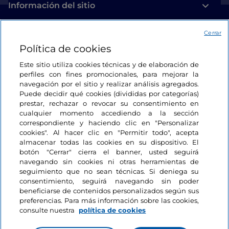
excelente selección de vinos, ofrece platos con la
Información del sitio
fórmula acertada también de la media porción. En la
colina hacia Valdivilla, no te puedes perder la
Cerrar
Enlaces útiles
estancia en el
Relais San Maurizio
para vivir
Política de cookies
sofisticada experiencia en un antiguo monasterio,
mientras que, para disfrutar de una gastronomía
Acceso
Este sitio utiliza cookies técnicas y de elaboración de
excelente, está el restaurante
Guido da Costigliole
,
perfiles con fines promocionales, para mejorar la
Estamos en contacto
navegación por el sitio y realizar análisis agregados.
ubicado en las antiguas bodegas del monasterio con
Puede decidir qué cookies (divididas por categorías)
una atmósfera muy cálida y encantadora. Encanto
prestar, rechazar o revocar su consentimiento en
que en verano se puede encontrar en la espléndida
cualquier momento accediendo a la sección
terraza, con vistas a la cocina, a las Langhe y hasta los
correspondiente y haciendo clic en "Personalizar
cookies". Al hacer clic en "Permitir todo", acepta
Alpes. Donde termina Santo Stefano comienza
almacenar todas las cookies en su dispositivo. El
Canelli: los dos municipios se dividen las glorias del
botón "Cerrar" cierra el banner, usted seguirá
vino Moscato y a menudo se mencionan juntos. Aquí
navegando sin cookies ni otras herramientas de
se encuentra uno de los restaurantes más famosos y
seguimiento que no sean técnicas. Si deniega su
consentimiento, seguirá navegando sin poder
conocidos de la región, el
San Marco
, con un menú
beneficiarse de contenidos personalizados según sus
que rinde homenaje a la riqueza gastronómica del
preferencias. Para más información sobre las cookies,
territorio de la mejor manera.
consulte nuestra
política de cookies