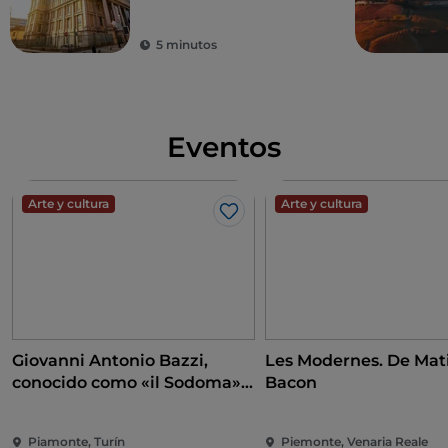
historia
5 minutos
Eventos
Arte y cultura
Arte y cultura
Me gusta
Giovanni Antonio Bazzi,
Les Modernes. De Mati
conocido como «il Sodoma».
Bacon
A la conquista del
Renacimiento
Piamonte, Turín
Piemonte, Venaria Reale