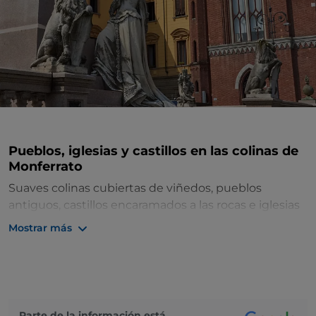
Pueblos, iglesias y castillos en las colinas de
Monferrato
Suaves colinas cubiertas de viñedos, pueblos
antiguos, castillos encaramados a las rocas e iglesias
parroquiales románicas en la verde campiña: así es la
Mostrar más
provincia de
Asti
, el corazón palpitante de la región
de
Monferrato
, conocida por su producción vinícola.
Aquí se entrega el Douja d'Or, un concurso de vinos
que premia cada año a los mejores caldos
piamonteses.
Parte de la información está