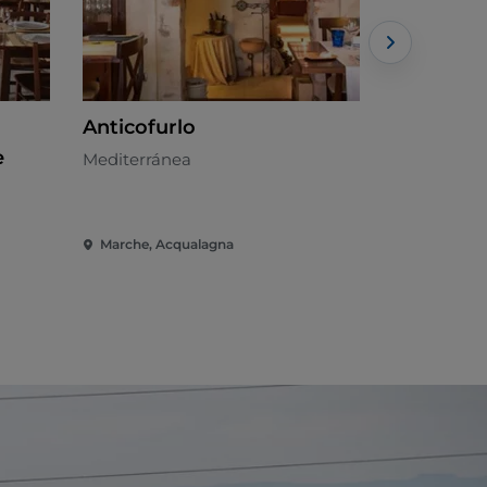
Anticofurlo
La Stazio
e
Mediterránea
Cocina loca
Marche, Acqualagna
Marche, Ca