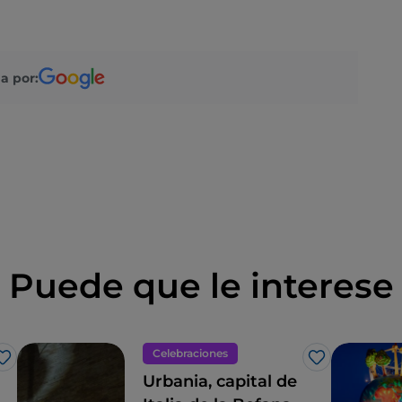
a por:
Puede que le interese
Celebraciones
Me gusta
Me gusta
Urbania, capital de