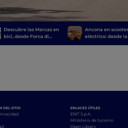
Descubre las Marcas en
Ancona en scoote
bici, desde Forca di
eléctrico: desde l
Presta hasta Pescara
hasta los parques 
del Tronto
playas
 DEL SITIO
ENLACES ÚTILES
privacidad
ENIT S.p.A.
Ministerio de turismo
ad
Open Library