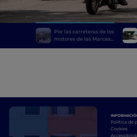
Por las carreteras de los
motores de las Marcas:
un itinerario entre
colinas, historia y
museos de la moto
INFORMACIÓN
Política de 
Cookies
Accessibilid