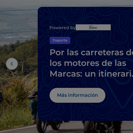
Powered by
Deporte
Por las carreteras d
los motores de las
Marcas: un itinerari
entre colinas,
historia y museos d
Más información
la moto