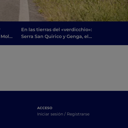
r
En las tierras del «verdicchio»:
a Mole
Serra San Quirico y Genga, el
y las
parque regional de la
Garganta de la Rossa y Frasassi
y sus cuevas
ACCESO
Iniciar sesión / Registrarse