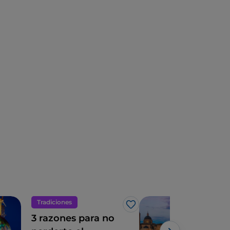
Tradiciones
UN
Me gusta
3 razones para no
Urb