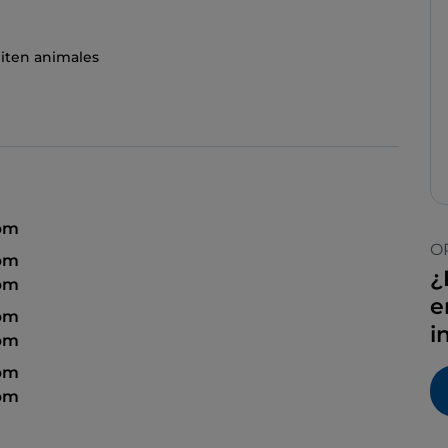
iten animales
 pm
O
 pm
¿
pm
e
 pm
i
 pm
 pm
pm