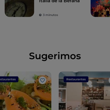
Italia de la Befana
3 minutos
Sugerimos
staurantes
Restaurantes
Me gusta