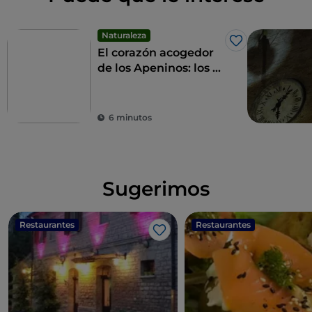
Naturaleza
Me gusta
El corazón acogedor
de los Apeninos: los 9
municipios de las
Altas Marcas
6 minutos
Sugerimos
Restaurantes
Restaurantes
Me gusta