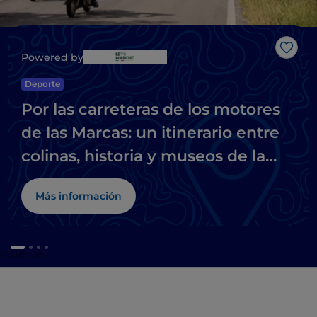
Me g
Powered by
Deporte
Por las carreteras de los motores
de las Marcas: un itinerario entre
colinas, historia y museos de la
moto
Más información
us cuevas