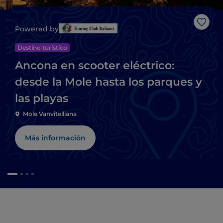
Me g
Powered by
Destino turístico
Ancona en scooter eléctrico:
desde la Mole hasta los parques y
las playas
Mole Vanvitelliana
Más información
 cuevas