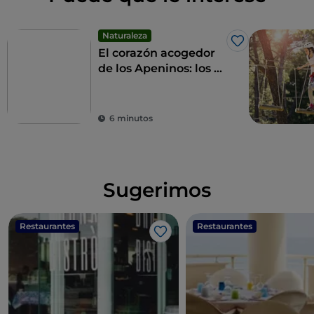
Naturaleza
Me gusta
El corazón acogedor
de los Apeninos: los 9
municipios de las
Altas Marcas
6 minutos
Sugerimos
Restaurantes
Restaurantes
Me gusta