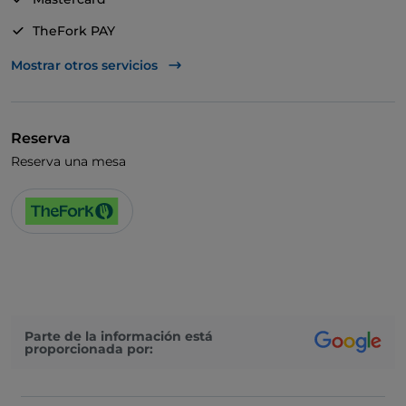
TheFork PAY
UnionPay via TheFork PAY
Mostrar otros servicios
Visa
Acceso para inválidos
Reserva
Se admiten animales
Reserva una mesa
Baño para inválidos
Cena con espectáculo
Cocktail
Se habla alemán
Se habla inglés
Parte de la información está
Se habla francés
proporcionada por:
Karaoke