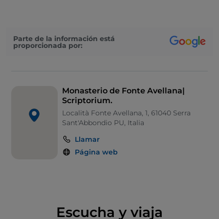
había vivido y trabajado en lugares cercanos, como
Sitria, el monte Petrano y San Vincenzo al Furlo.
Parte de la información está
proporcionada por:
Monasterio de Fonte Avellana|
Scriptorium.
Località Fonte Avellana, 1, 61040 Serra
Sant'Abbondio PU, Italia
Llamar
Página web
Escucha y viaja