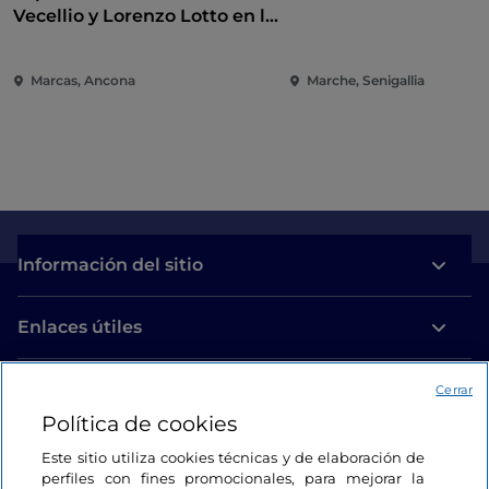
Vecellio y Lorenzo Lotto en la
Pinacoteca de Ancona
Marcas, Ancona
Marche, Senigallia
Información del sitio
Enlaces útiles
Acceso
Cerrar
Política de cookies
Estamos en contacto
Este sitio utiliza cookies técnicas y de elaboración de
perfiles con fines promocionales, para mejorar la