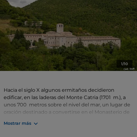
1/10
Hacia el siglo X algunos ermitaños decidieron
edificar, en las laderas del Monte Catria (1701 m.), a
unos 700 metros sobre el nivel del mar, un lugar de
oración destinado a convertirse en el Monasterio de
Fonte Avellana. Su espiritualidad estuvo influenciada
Mostrar más
por San Romualdo de Rávena, fundador de la
Congregación Benedictina Camaldulense, quien