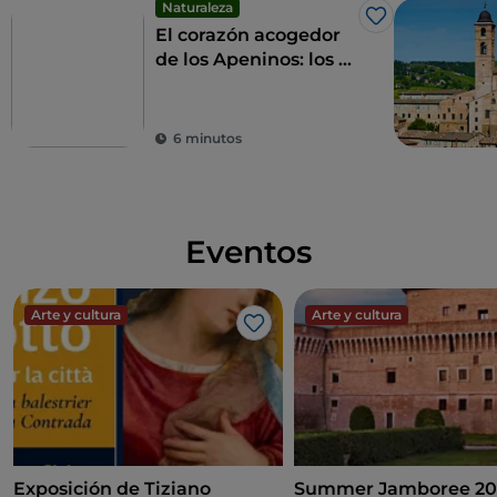
Naturaleza
Me gusta
El corazón acogedor
de los Apeninos: los 9
municipios de las
Altas Marcas
6 minutos
Eventos
Arte y cultura
Arte y cultura
Me gusta
Exposición de Tiziano
Summer Jamboree 20