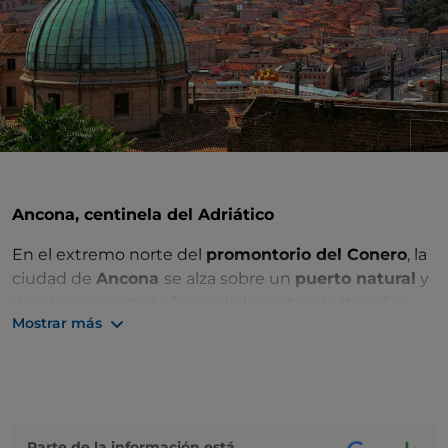
Ancona, centinela del Adriático
En el extremo norte del
promontorio del Conero
, la
ciudad de
Ancona
se alza sobre un
puerto natural
y
domina una amplia franja de la costa adriática. Su
Mostrar más
centro histórico
, a pocos metros del punto de
embarque del ferry, alberga tesoros de arte, bellos
edificios y esa viveza que solo poseen las ciudades
portuarias.
Para descubrir a pie, desde el
puerto
hasta la
Parte de la información está