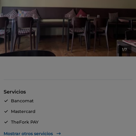
1/7
Servicios
Bancomat
Mastercard
TheFork PAY
UnionPay via TheFork PAY
Mostrar otros servicios