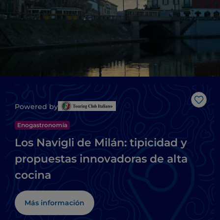
Me g
Powered by
Enogastronomía
Los Navigli de Milán: tipicidad y
propuestas innovadoras de alta
cocina
Más información