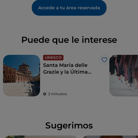
Accede a tu área reservada
Puede que le interese
UNESCO
Me gusta
Santa Maria delle
Grazie y la Última
Cena de Leonardo,
joyas para revivir el
Renacimiento
2 minutos
Sugerimos