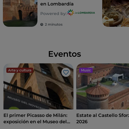
.
en Lombardía
A lo largo de los caminos de sirga del Naviglio, se
Powered by:
encuentran otros ejemplos de arte contemporáneo.
2 minutos
En este caso, las estructuras de algunos puentes
(sobre todo en Via Pavia y Via Lagrange) se han
decorado con
grafitis de artistas callejeros
como
Augustine Kofie y Andrea Kiv Marrapodi.
Eventos
Arte y cultura
Music
Me gusta
El primer Picasso de Milán:
Estate al Castello Sfo
exposición en el Museo del
2026
Novecento entre arte,