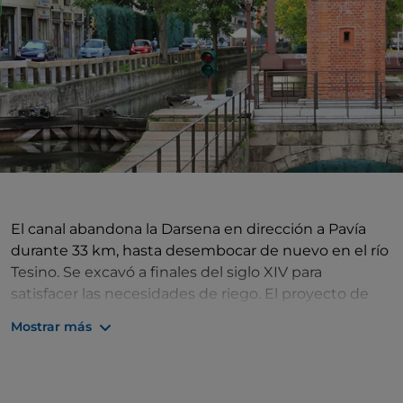
El canal abandona la Darsena en dirección a Pavía
durante 33 km, hasta desembocar de nuevo en el río
Tesino. Se excavó a finales del siglo XIV para
satisfacer las necesidades de riego. El proyecto de
hacerlo navegable, que se barajaba desde finales del
Mostrar más
siglo XVI, no se inició hasta la época napoleónica,
cuando se superaron los problemas de conexión con
el río Tesino: de hecho, el desnivel se resolvió
mediante un ingenioso
sistema de cinco esclusas