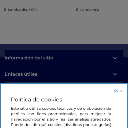
política y compromiso
Lombardía, Milán
Lombardia
internacional
Información del sitio
Enlaces útiles
Acceso
Cerrar
Política de cookies
Estamos en contacto
Este sitio utiliza cookies técnicas y de elaboración de
perfiles con fines promocionales, para mejorar la
navegación por el sitio y realizar análisis agregados.
Puede decidir qué cookies (divididas por categorías)