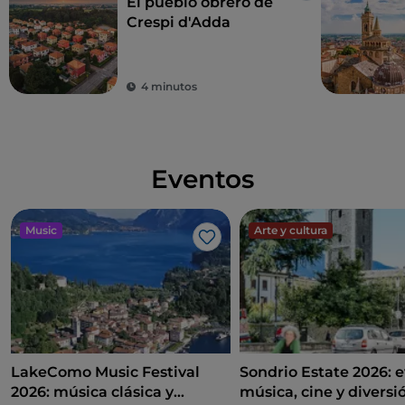
El pueblo obrero de
Crespi d'Adda
4 minutos
Eventos
Music
Arte y cultura
Me gusta
LakeComo Music Festival
Sondrio Estate 2026: e
2026: música clásica y
música, cine y diversi