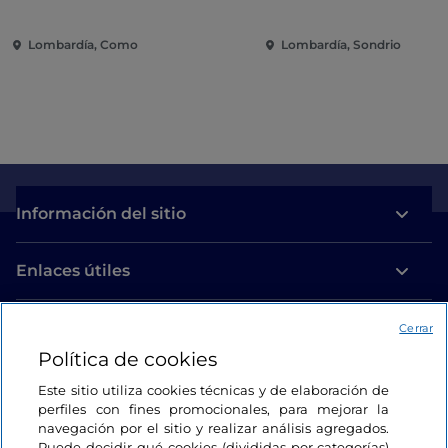
contemporánea entre villas y
corazón de la ciudad
jardines en el lago de Como
Lombardía, Como
Lombardía, Sondrio
Información del sitio
Enlaces útiles
Acceso
Cerrar
Política de cookies
Estamos en contacto
Este sitio utiliza cookies técnicas y de elaboración de
perfiles con fines promocionales, para mejorar la
navegación por el sitio y realizar análisis agregados.
Puede decidir qué cookies (divididas por categorías)