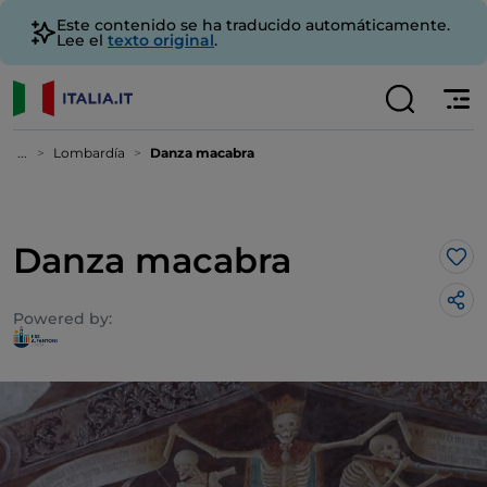
Este contenido se ha traducido automáticamente.
Lee el
texto original
.
...
Lombardía
Danza macabra
Danza macabra
Me 
Powered by: