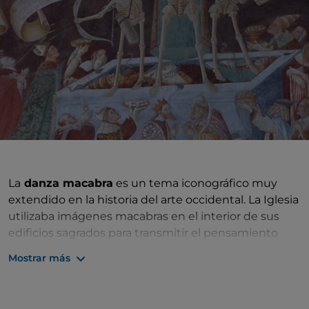
La
danza macabra
es un tema iconográfico muy
extendido en la historia del arte occidental. La Iglesia
utilizaba imágenes macabras en el interior de sus
edificios sagrados para transmitir el pensamiento
cristiano sobre el
más allá
. La danza macabra, tema
Mostrar más
relacionado con la leyenda del encuentro de los tres
vivos y los tres muertos, representa a los muertos
arrastrando a los vivos a una danza en la que