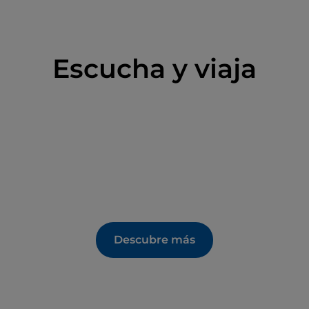
a por voluntarios del Touring Club Italiano a
Voi (Abiertos para vosotros).
Escucha y viaja
Descubre más