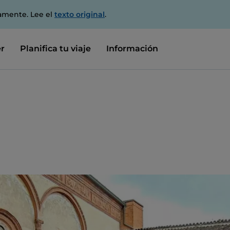
amente. Lee el
texto original
.
r
Planifica tu viaje
Información