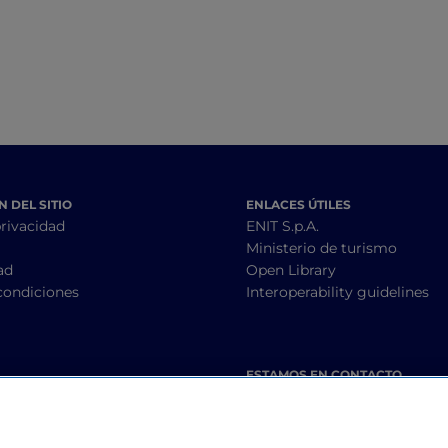
 DEL SITIO
ENLACES ÚTILES
privacidad
ENIT S.p.A.
Ministerio de turismo
ad
Open Library
condiciones
Interoperability guidelines
ESTAMOS EN CONTACTO