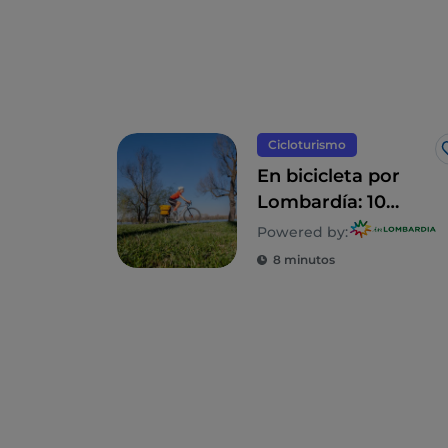
Cicloturismo
En bicicleta por
Lombardía: 10
itinerarios en
Powered by:
familia
8 minutos