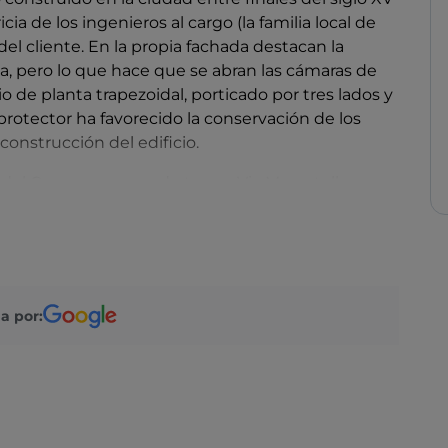
icia de los ingenieros al cargo (la familia local de
del cliente. En la propia fachada destacan la
ta, pero lo que hace que se abran las cámaras de
io de planta trapezoidal, porticado por tres lados y
protector ha favorecido la conservación de los
construcción del edificio.
zza del Comune se puede tomar Via Mercatello,
derecha por Corso Mazzini y Corso Matteotti. Si en
Gerolamo da Cremona, se llega a la antigua iglesia
con restos de excavaciones de la ciudad romana,
mpos, fragmentos de esculturas, estatuas y
del mundo que sabe acoger no solo a personas
a por:
o también a personas con discapacidad intelectual.
ivilización.
de la Santissima Trinità demuestra claramente sus
erva en su interior tanto frescos medievales como
. En los meses centrales del año, sobre todo los