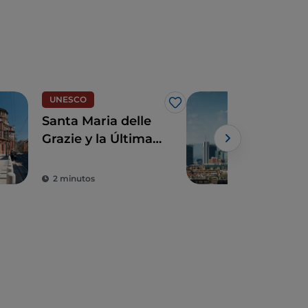
UNESCO
Ciud
Me gusta
Santa Maria delle
Qué
Grazie y la Última
en 2
Cena de Leonardo,
joyas para revivir el
2 minutos
3 m
Renacimiento