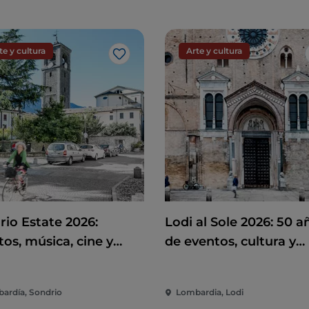
te y cultura
Arte y cultura
Me gusta
rio Estate 2026:
Lodi al Sole 2026: 50 a
os, música, cine y
de eventos, cultura y
rsión en el corazón de
espectáculo en el cor
iudad
de Lodi
ardía, Sondrio
Lombardia, Lodi