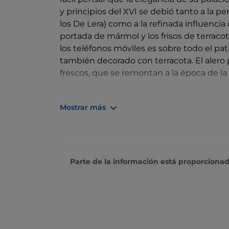
y principios del XVI se debió tanto a la per
los De Lera) como a la refinada influencia 
portada de mármol y los frisos de terraco
los teléfonos móviles es sobre todo el pat
también decorado con terracota. El alero 
frescos, que se remontan a la época de la 
Para llegar al palacio Fodri desde la Pia
detrás de la catedral, y luego seguir a la 
Mostrar más
lugar de Corso Matteotti se entra en Via 
de San Lorenzo y al Museo Archeologico, 
objetos de uso cotidiano en aquellos tie
mosaicos. El museo es uno de los pocos 
Parte de la información está proporcionad
con discapacidad visual e invidentes, sin
Y es que no debería haber límites para la c
No muy lejos, en Via Speciano, la iglesia 
orígenes fechables en el siglo XIV y cons
obras de madera de los siglos XVII y XVIII