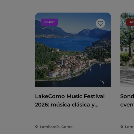
Music
Ar
Me gusta
LakeComo Music Festival
Sond
2026: música clásica y
event
contemporánea entre villas
dive
y jardines en el lago de
la c
Lombardía, Como
Lomb
Como