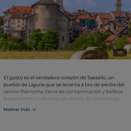
1/3
El gusto es el verdadero corazón de Sassello, un
pueblo de Liguria que se levanta a tiro de piedra del
vecino Piamonte, tierra de contaminación y belleza.
Sus estrechos callejones de piedra, los panoramas
alpinos que lo rodean, la acogida sencilla y reservada
Mostrar más
de sus habitantes, todo ello lo convierte en un lugar
para embrujar, para descubrir día a día. Y el lugar que
mejor cuenta el alma de este territorio es... ¡la mesa!