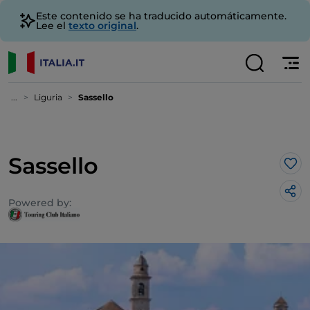
Este contenido se ha traducido automáticamente.
Lee el
texto original
.
...
Liguria
Sassello
Sassello
Me 
Powered by: