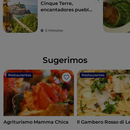
Me gusta
Cinque Terre,
encantadores pueblos
con vistas al mar de
Liguria
5 minutos
Sugerimos
Restaurantes
Restaurantes
Me gusta
Agriturismo Mamma Chica
Il Gambero Rosso di Le