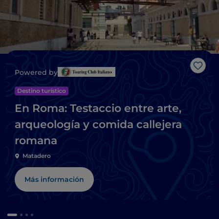
Me g
Powered by
Destino turístico
En Roma: Testaccio entre arte,
arqueología y comida callejera
romana
Matadero
Más información