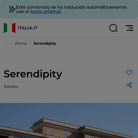
Este contenido se ha traducido automáticamente.
Lee el
texto original
.
...
Roma
Serendipity
Serendipity
Me 
Italiano