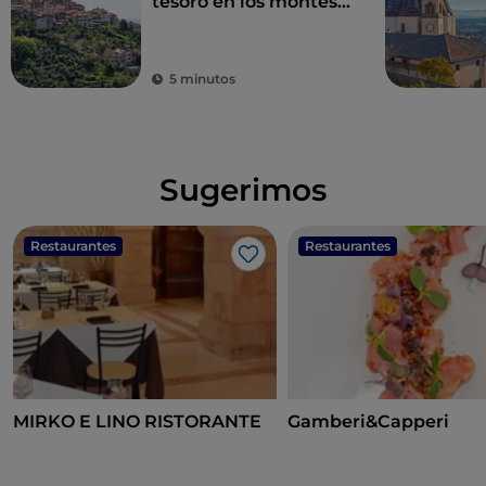
tesoro en los montes
Lepinos
5 minutos
Sugerimos
Restaurantes
Restaurantes
Me gusta
MIRKO E LINO RISTORANTE
Gamberi&Capperi