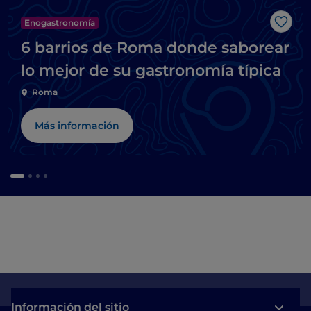
Enogastronomía
Me g
6 barrios de Roma donde saborear
lo mejor de su gastronomía típica
Roma
Más información
Información del sitio