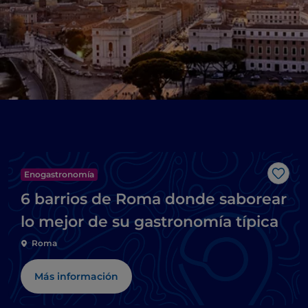
Enogastronomía
Me g
6 barrios de Roma donde saborear
lo mejor de su gastronomía típica
Roma
Más información