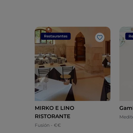
Restaurantes
Re
Me gusta
MIRKO E LINO
Gamb
RISTORANTE
Medit
Fusión - €€