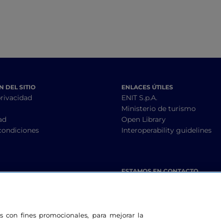
 DEL SITIO
ENLACES ÚTILES
privacidad
ENIT S.p.A.
Ministerio de turismo
ad
Open Library
condiciones
Interoperability guidelines
ESTAMOS EN CONTACTO
les con fines promocionales, para mejorar la