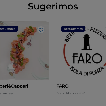
Sugerimos
staurantes
Restaurantes
Me gusta
eri&Capperi
FARO
erránea
Napolitano - €€