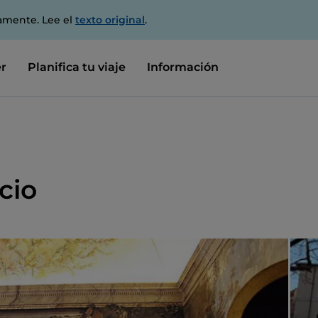
amente. Lee el
texto original
.
r
Planifica tu viaje
Información
cio