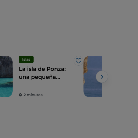
Islas
Dep
Me gusta
La isla de Ponza:
Ent
una pequeña
Gae
ensoñación
esc
al 
2 minutos
3 m