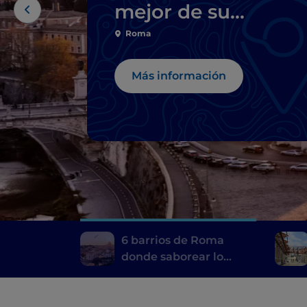
mejor de su
gastronomía típica
Roma
Más información
6 barrios de Roma
donde saborear lo
mejor de su
gastronomía típica