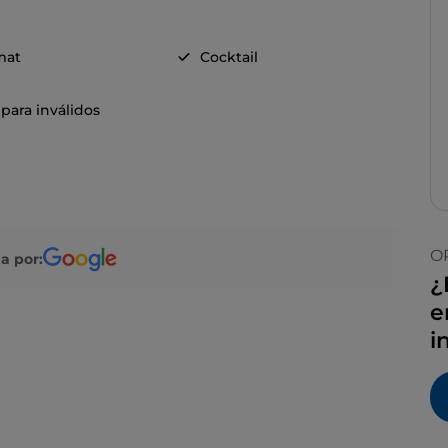
mat
Cocktail
para inválidos
O
a por:
¿
e
i