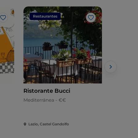
Restaurantes
Restaura
Me gusta
Me gusta
Ristorante Bucci
Hotel la 
Mediterránea - €€
Europea
Lazio, Castel Gandolfo
Lazio, Cast