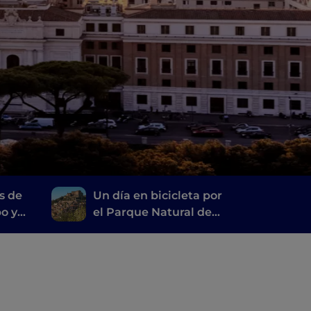
s de
Un día en bicicleta por
bo y
el Parque Natural de
mani
los Montes Simbruini, a
tiro de piedra de Roma