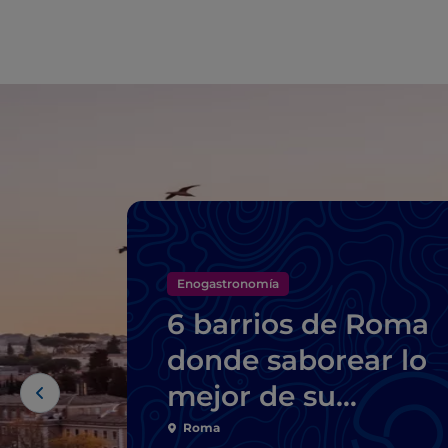
Enogastronomía
6 barrios de Roma
donde saborear lo
mejor de su
gastronomía típica
Roma