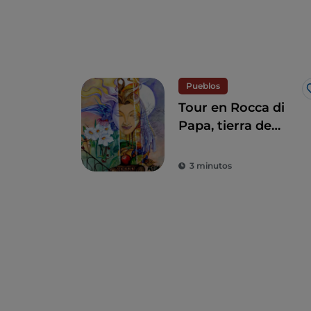
Pueblos
Tour en Rocca di
Papa, tierra de
historia centenaria
y leyendas
3 minutos