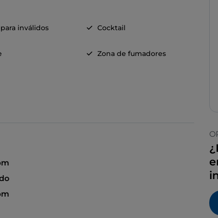
para inválidos
Cocktail
e
Zona de fumadores
O
¿
e
 pm
i
ado
 pm