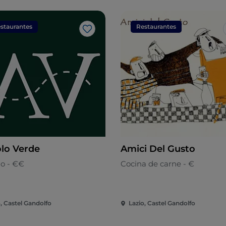
staurantes
Restaurantes
Me gusta
lo Verde
Amici Del Gusto
no - €€
Cocina de carne - €
, Castel Gandolfo
Lazio, Castel Gandolfo