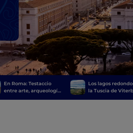
En Roma: Testaccio
Los lagos redondo
entre arte, arqueología
la Tuscia de Viter
y comida callejera
de los Castelli Ro
romana