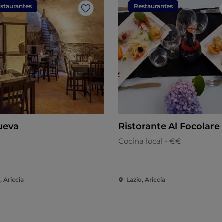
staurantes
Restaurantes
Me gusta
ueva
Ristorante Al Focolare
Cocina local - €€
, Ariccia
Lazio, Ariccia