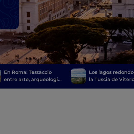
En Roma: Testaccio
Los lagos redondo
entre arte, arqueología
la Tuscia de Viter
y comida callejera
de los Castelli Ro
romana