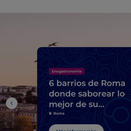
Enogastronomía
6 barrios de Roma
donde saborear lo
mejor de su
gastronomía típica
Roma