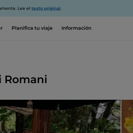
amente. Lee el
texto original
.
r
Planifica tu viaje
Información
li Romani