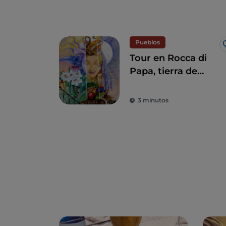
Pueblos
Tour en Rocca di
Papa, tierra de
historia centenaria
y leyendas
3 minutos