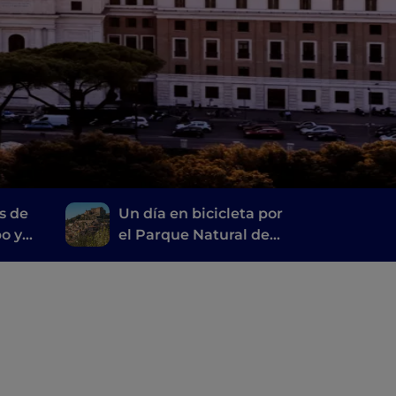
s de
Un día en bicicleta por
bo y
el Parque Natural de
mani
los Montes Simbruini, a
tiro de piedra de Roma