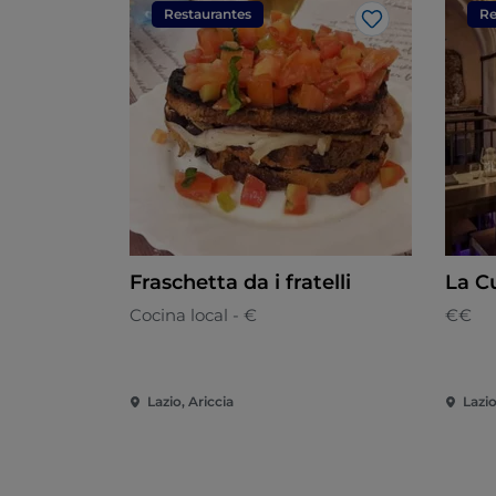
Restaurantes
Re
Me gusta
Fraschetta da i fratelli
La C
Cocina local - €
€€
Lazio, Ariccia
Lazio