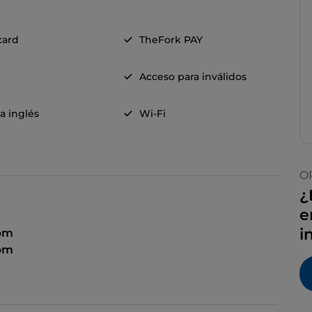
card
TheFork PAY
Acceso para inválidos
a inglés
Wi-Fi
O
¿
e
i
 pm
pm