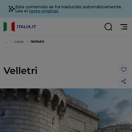
Este contenido se ha traducido automáticamente.
Lee el
texto original
.
...
Lacio
Velletri
Velletri
Me 