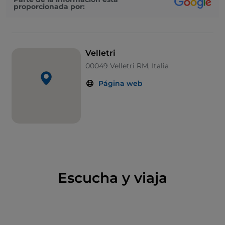
proporcionada por:
hasta la Edad Media, cuando otras poderosas
murallas castellanas la rodearon. Hoy en día solo
queda Porta Napoletana. La vida de la ciudad se
desarrolla en tres espacios neurálgicos, cada uno con
Velletri
un monumento distintivo: Piazza Cairoli con la
00049 Velletri RM, Italia
románica Torre del Trivio, la Piazza del Comune, con
el Ayuntamiento y el Museo arqueológico, y Piazza
Página web
Umberto I, con la catedral y el Museo Capitular
anexo. El lugar también destaca por ser un
importante
centro enológico
titular de la DOC
homónima.
Escucha y viaja