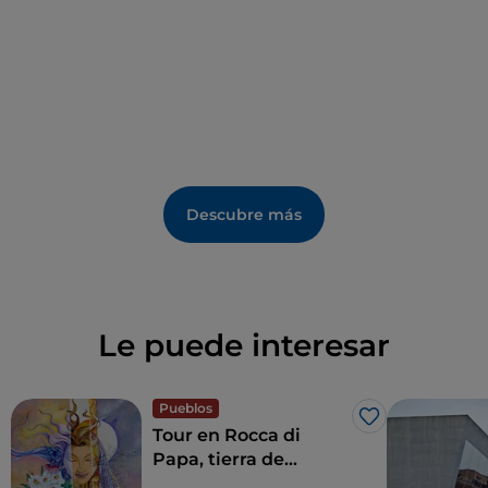
de aperitivos fríos y calientes.
La instalación tiene acuerdos con diversas realidades
locales que se pueden descubrir a través de rutas
naturales a caballo o en velero, o culturales, entre
necrópolis y castillos.
Descubre más
Le puede interesar
Pueblos
Me gusta
Tour en Rocca di
Papa, tierra de
historia centenaria y