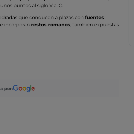
os puntos al siglo V a. C.
pedradas que conducen a plazas con
fuentes
ue incorporan
restos romanos
, también expuestas
o difundido
, comienza en el siglo V a. C. con la
de piedra local, de las que se conservan algunas
a por:
Juno Sospita
(en latín, propicia), divinidad de la
os escritos de Cicerón, que puede visitarse en el
e ha quedado inacabado, aunque es la casa natal
s de la victoria en la batalla de Lepanto (1571): en