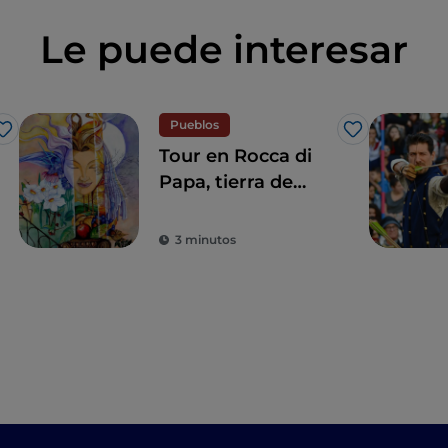
Le puede interesar
Pueblos
Me gusta
Me gusta
Tour en Rocca di
Papa, tierra de
historia centenaria
y leyendas
3 minutos