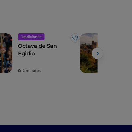
Tradiciones
Siti
Me gusta
Octava de San
El c
Egidio
de 
2 minutos
2 m