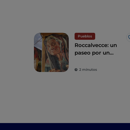
Pueblos
Roccalvecce: un
paseo por un
pueblo olvidado al
lado de Roma
2 minutos