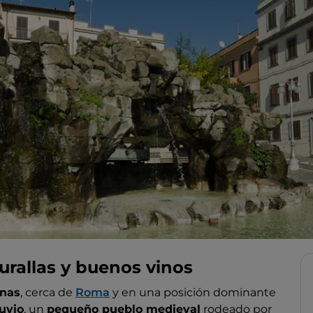
urallas y buenos vinos
anas
, cerca de
Roma
y en una posición dominante
uvio
, un
pequeño pueblo medieval
rodeado por