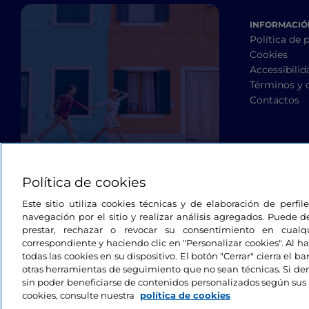
INFORMACIÓN
Política de 
Cookies
Accessibilid
Términos y 
Contactos
Política de cookies
Este sitio utiliza cookies técnicas y de elaboración de perfi
navegación por el sitio y realizar análisis agregados. Puede d
prestar, rechazar o revocar su consentimiento en cua
correspondiente y haciendo clic en "Personalizar cookies". Al ha
todas las cookies en su dispositivo. El botón "Cerrar" cierra el 
otras herramientas de seguimiento que no sean técnicas. Si d
sin poder beneficiarse de contenidos personalizados según sus 
cookies, consulte nuestra
política de cookies