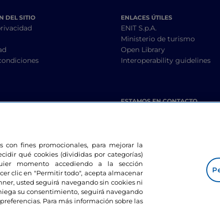
 DEL SITIO
ENLACES ÚTILES
privacidad
ENIT S.p.A.
Ministerio de turismo
ad
Open Library
condiciones
Interoperability guidelines
ESTAMOS EN CONTACTO
les con fines promocionales, para mejorar la
ecidir qué cookies (divididas por categorías)
lquier momento accediendo a la sección
Pe
cer clic en "Permitir todo", acepta almacenar
banner, usted seguirá navegando sin cookies ni
eniega su consentimiento, seguirá navegando
preferencias. Para más información sobre las