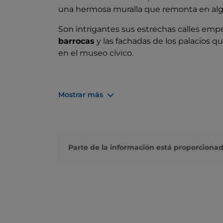
una hermosa muralla que remonta en algun
Son intrigantes sus estrechas calles em
barrocas
y las fachadas de los palacios q
en el museo cívico.
¿Qué ver en Lanuvio?
Mostrar más
Lanuvio y su territorio son como un
muse
construcción de las murallas megalíticas 
secciones.
Parte de la información está proporcionad
De la misma época data el
Santuario de 
mitología romana de la que sabemos por l
parque contiguo a Villa Sforza Cesarini.
En el centro está el
Palacio Colonna
, qu
de Marcantonio Colonna, uno de los artífice