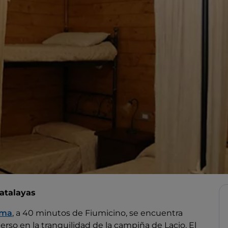
 atalayas
ma
, a 40 minutos de Fiumicino, se encuentra
rso en la tranquilidad de la campiña de Lacio. El