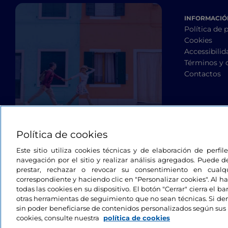
INFORMACIÓN
Política de 
Cookies
Accessibilid
Términos y 
Contactos
Política de cookies
Este sitio utiliza cookies técnicas y de elaboración de perfi
navegación por el sitio y realizar análisis agregados. Puede d
prestar, rechazar o revocar su consentimiento en cua
correspondiente y haciendo clic en "Personalizar cookies". Al ha
todas las cookies en su dispositivo. El botón "Cerrar" cierra el 
otras herramientas de seguimiento que no sean técnicas. Si d
sin poder beneficiarse de contenidos personalizados según sus 
cookies, consulte nuestra
política de cookies