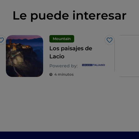
Le puede interesar
Mountain
Me gusta
Me gusta
Los paisajes de
Lacio
Powered by:
4 minutos