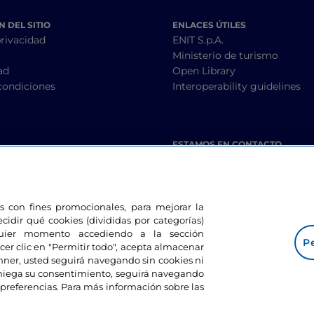
 DEL SITIO
ENLACES ÚTILES
privacidad
ENIT S.p.A.
Ministerio de turismo
ad
Open Library
condiciones
Interoperability guidelines
ESTAMOS EN CONTACTO
les con fines promocionales, para mejorar la
ecidir qué cookies (divididas por categorías)
lquier momento accediendo a la sección
Pe
cer clic en "Permitir todo", acepta almacenar
banner, usted seguirá navegando sin cookies ni
eniega su consentimiento, seguirá navegando
preferencias. Para más información sobre las