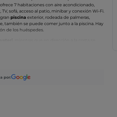
ofrece 7 habitaciones con aire acondicionado,
V, sofá, acceso al patio, minibar y conexión Wi-Fi.
a gran
piscina
exterior, rodeada de palmeras,
ite, también se puede comer junto a la piscina. Hay
ión de los huéspedes.
veteri
, mientras que en dirección a la costa se
di Torre Flavia
, una atalaya costera de origen
ini. En solo 10 minutos en coche se llega a la
interés cultural de unas 400 hectáreas, donde en
erramientos de la época etrusca. Si tienes coche,
a unos 25 kilómetros: merecerá la pena.
a por: