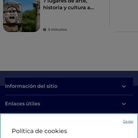
7 lugares de arte,
historia y cultura a
una hora de Roma
5 minutos
Información del sitio
Enlaces útiles
Acceso
Cerrar
Política de cookies
Estamos en contacto