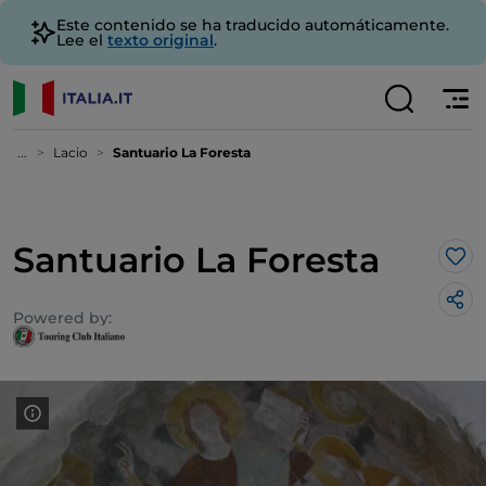
Este contenido se ha traducido automáticamente.
Lee el
texto original
.
...
Lacio
Santuario La Foresta
Santuario La Foresta
Me 
Powered by: