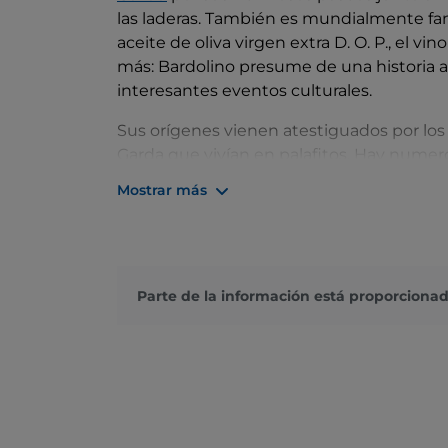
las laderas. También es mundialmente f
aceite de oliva virgen extra D. O. P., el v
más: Bardolino presume de una historia a
interesantes eventos culturales.
Sus orígenes vienen atestiguados por los v
Garda que vivían en palafitos. Hay nume
de San Severo
. No te pierdas el casco an
Mostrar más
Castillo
, probablemente construido por el
los monumentos carolingios más importan
Un acontecimiento muy famoso es el
Pal
patrimonio gastronómico y cultural de la
Parte de la información está proporcionad
del Vino
entre septiembre y octubre.