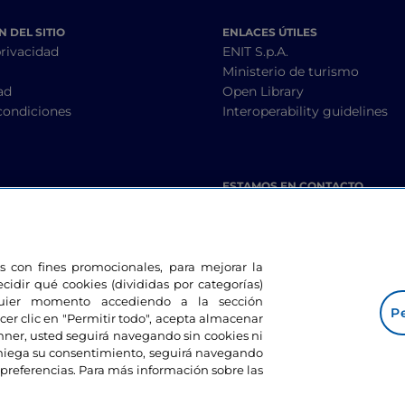
 DEL SITIO
ENLACES ÚTILES
privacidad
ENIT S.p.A.
Ministerio de turismo
ad
Open Library
condiciones
Interoperability guidelines
ESTAMOS EN CONTACTO
les con fines promocionales, para mejorar la
ecidir qué cookies (divididas por categorías)
lquier momento accediendo a la sección
Pe
cer clic en "Permitir todo", acepta almacenar
banner, usted seguirá navegando sin cookies ni
eniega su consentimiento, seguirá navegando
preferencias. Para más información sobre las