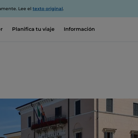
amente. Lee el
texto original
.
r
Planifica tu viaje
Información