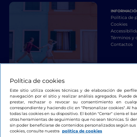
INFORMACIÓN
Política de 
Cookies
Accessibilid
Términos y 
Contactos
Política de cookies
Este sitio utiliza cookies técnicas y de elaboración de perfi
navegación por el sitio y realizar análisis agregados. Puede d
prestar, rechazar o revocar su consentimiento en cua
correspondiente y haciendo clic en "Personalizar cookies". Al ha
todas las cookies en su dispositivo. El botón "Cerrar" cierra el 
otras herramientas de seguimiento que no sean técnicas. Si d
sin poder beneficiarse de contenidos personalizados según sus 
cookies, consulte nuestra
política de cookies