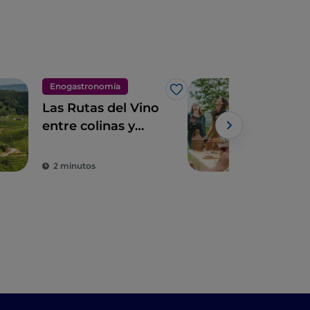
Enogastronomía
Eno
Me gusta
Las Rutas del Vino
Pícn
entre colinas y
los 
lagos a los pies de
pin
los Dolomitas
Ital
2 minutos
4 m