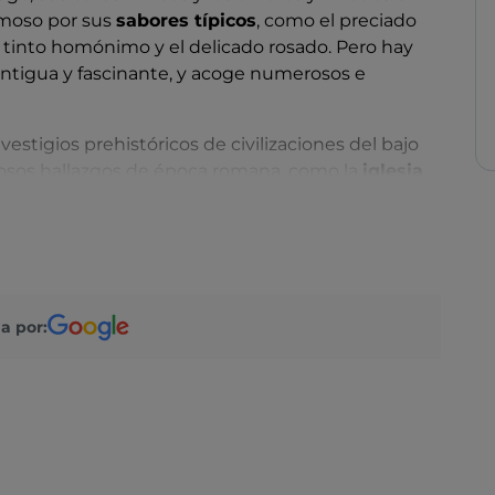
amoso por sus
sabores típicos
, como el preciado
ino tinto homónimo y el delicado rosado. Pero hay
ntigua y fascinante, y acoge numerosos e
estigios prehistóricos de civilizaciones del bajo
rosos hallazgos de época romana, como la
iglesia
tiguo con sus típicas casas de pescadores, el
 rey Berengario, y la
iglesia de San Zeno
, uno de
tes de Italia.
io del Chiaretto
, que cada mayo celebra el
 zona. No te pierdas tampoco la
Fiesta de la Uva y
a por: