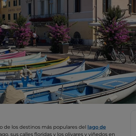
o de los destinos más populares del
lago de
o, sus calles floridas y los olivares y viñedos en