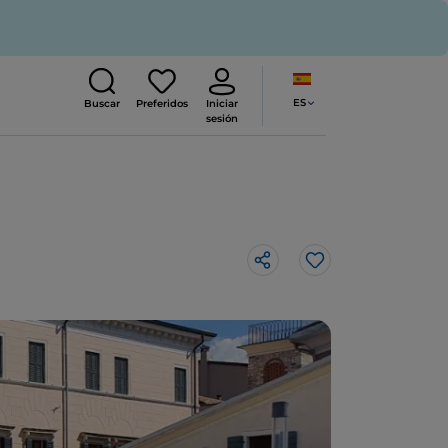
ES
Buscar
Preferidos
Iniciar
sesión
Me gusta