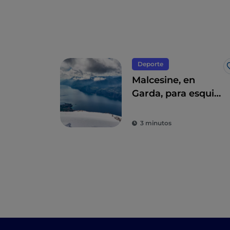
Deporte
Malcesine, en
Garda, para esquiar
o pasear con vistas
al lago
3 minutos