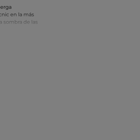
berga
cnic en la más
la sombra de las
a sentarte y poner
salami, queso
acorta Brut