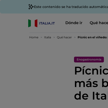
Este contenido se ha traducido automátic
Dónde ir
Qué hace
Home
Italia
Qué hacer
Pícnic en el viñedo: 
Enogastronomía
Pícnic
más b
de Ita