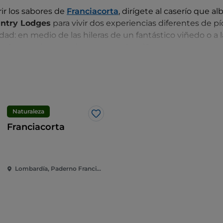
ir los sabores de
Franciacorta
, dirígete al caserío que al
untry Lodges
para vivir dos experiencias diferentes de pí
dad: en medio de las hileras de un fantástico viñedo o a 
leda, con vistas estrictamente a las viñas.
ites se te proporcionará allí mismo: desde el mantel par
 ricas cestas gastronómicas con productos locales como 
a salada, tortillas, verduras a la parrilla y copas de Franci
to y Sebino Rosso Castello di Bornato.
Naturaleza
Me gusta
Franciacorta
Lombardía, Paderno Franciacorta