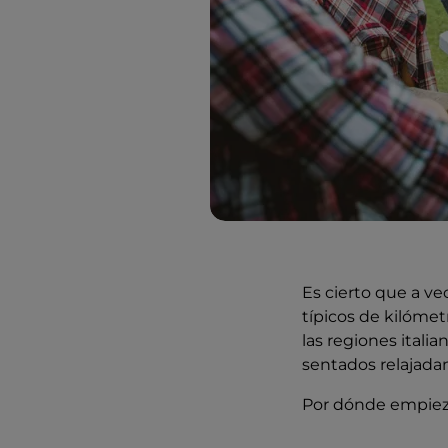
Es cierto que a ve
típicos de kilóme
las regiones itali
sentados relajadam
Por dónde empiezo