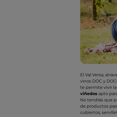
El Val Versa, atr
vinos DOC y DOCG 
te permite vivir l
viñedos
apto para
No tendrás que pr
de productos para
cubiertos, serville