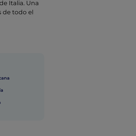
de Italia. Una
s de todo el
scana
ía
a