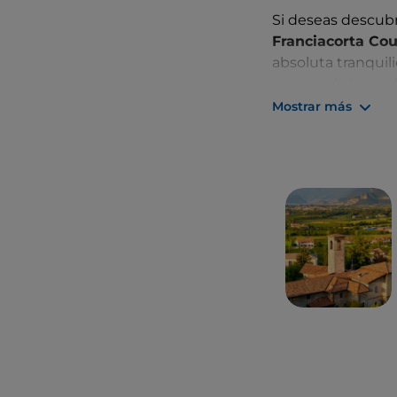
Si deseas descubr
Franciacorta Co
absoluta tranquili
plantas de la rosa
Mostrar más
Todo lo que neces
la mesa hasta las
Grana Padano, tart
Castello di Borna