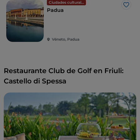
Ciudades culturales
Me g
Padua
Véneto, Padua
Restaurante Club de Golf en Friuli:
Castello di Spessa