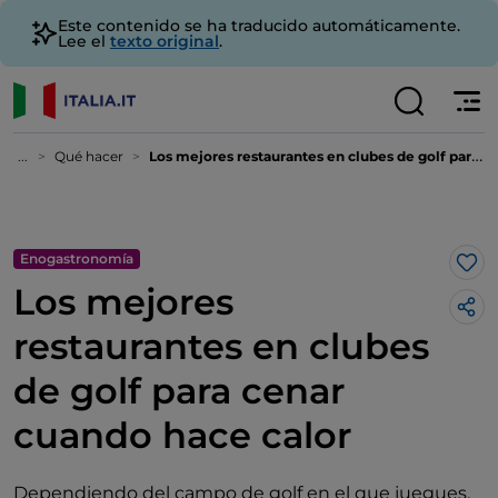
Este contenido se ha traducido automáticamente.
Lee el
texto original
.
...
Qué hacer
Los mejores restaurantes en clubes de golf para cenar cuando hace calor
Enogastronomía
Me 
Los mejores
restaurantes en clubes
de golf para cenar
cuando hace calor
Dependiendo del campo de golf en el que juegues,