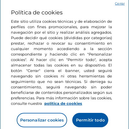
Cerrar
-
Buongiorno
: restaurante con vistas a la piscina
Política de cookies
Este sitio utiliza cookies técnicas y de elaboración de
Pueblos
perfiles con fines promocionales, para mejorar la
Me g
Sciacca
navegación por el sitio y realizar análisis agregados.
Puede decidir qué cookies (divididas por categorías)
prestar, rechazar o revocar su consentimiento en
cualquier momento accediendo a la sección
correspondiente y haciendo clic en "Personalizar
Sicilia, Sciacca
cookies". Al hacer clic en "Permitir todo", acepta
almacenar todas las cookies en su dispositivo. El
botón "Cerrar" cierra el banner, usted seguirá
navegando sin cookies ni otras herramientas de
seguimiento que no sean técnicas. Si deniega su
Le puede interesar
consentimiento, seguirá navegando sin poder
beneficiarse de contenidos personalizados según sus
preferencias. Para más información sobre las cookies,
consulte nuestra
política de cookies
Deporte
Me gusta
Los campos de golf
más escenográficos
Personalizar cookies
Permitir todo
de Italia