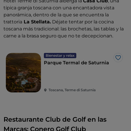
hotel Terme di Saturnia alberga la
Casa Club
, una
típica granja toscana con una encantadora vista
panorámica, dentro de la que se encuentra la
trattoria
La Stellata.
Déjate tentar por la cocina
toscana más tradicional: las brochetas, las tablas y la
carne a la brasa seguro que no te decepcionan.
Bienestar y relax
Me g
Parque Termal de Saturnia
Toscana, Terme di Saturnia
Restaurante Club de Golf en las
Marcas: Conero Golf Club