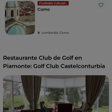
Ciudades culturales
Me g
Como
Lombardía, Como
Restaurante Club de Golf en
Piamonte: Golf Club Castelconturbia