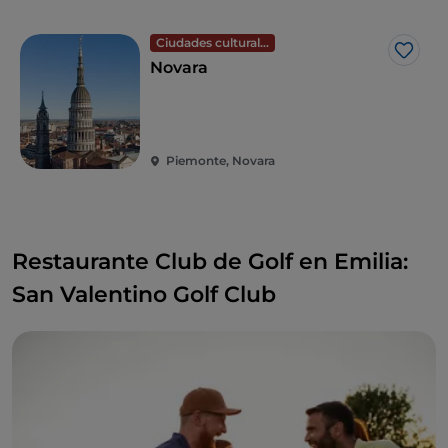
Ciudades culturales
Me g
Novara
Piemonte, Novara
Restaurante Club de Golf en Emilia:
San Valentino Golf Club