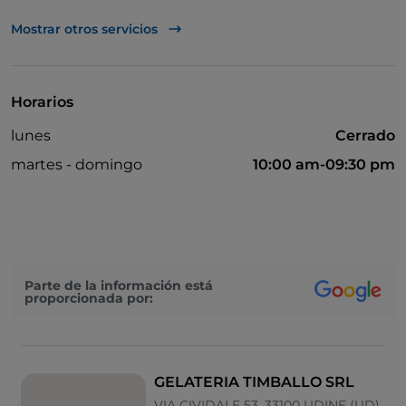
Mastercard
Mostrar otros servicios
Pago con Satispay
Zona de fumadores
Horarios
Visa
lunes
Cerrado
Zona para niños
martes - domingo
10:00 am-09:30 pm
Parte de la información está
proporcionada por:
GELATERIA TIMBALLO SRL
VIA CIVIDALE 53, 33100 UDINE (UD)