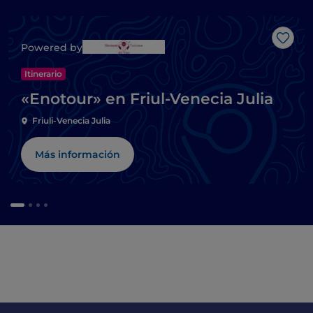
Me g
Powered by
Itinerario
«Enotour» en Friul-Venecia Julia
Friuli-Venecia Julia
Más información