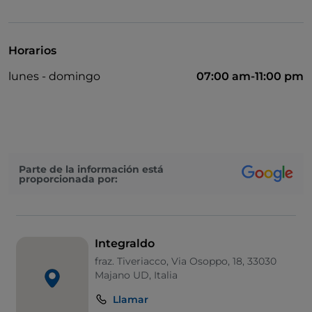
Cocktail
Se habla inglés
Horarios
Mastercard
lunes - domingo
07:00 am-11:00 pm
Pago con Satispay
Zona de fumadores
Wi-Fi
Visa
Parte de la información está
proporcionada por:
Integraldo
fraz. Tiveriacco, Via Osoppo, 18, 33030
Majano UD, Italia
Llamar