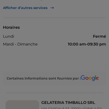
Mastercard
Afficher d’autres services
Paiement avec Satispay
Espace fumeurs
Horaires
Visa
Lundi
Fermé
Espace enfants
Mardi - Dimanche
10:00 am-09:30 pm
Certaines informations sont fournies par :
GELATERIA TIMBALLO SRL
VIA CIVIDALE 53, 33100 UDINE (UD)