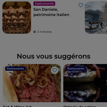
Gastronomie
J’aime
San Daniele,
patrimoine italien
2 minutes
Nous vous suggérons
Restaurants
Restaurants
J’aime