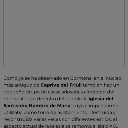
Antes de dejar Cormòns, se recomienda subir por la
carretera que llega a la cima del
monte Quarin
, entre
viñedos, olivos y árboles frutales, para observar desde
lo alto de sus 274 metros de altitud una vista
impresionante de todo el entorno. Como alternativa,
para disfrutar de una vista igualmente inolvidable del
Collio goriziano, se puede conducir hasta la
iglesia
de San Giorgio,
en la localidad de Brazzano: desde
aquí, en un día claro, la vista se extiende hasta el
Carso de Trieste y el mar Adriático.
Como ya se ha observado en Cormòns, en el núcleo
más antiguo de
Capriva del Friuli
también hay un
pequeño grupo de casas adosadas alrededor del
principal lugar de culto del pueblo, la
iglesia del
Santísimo Nombre de María
, cuyo campanario se
utilizaba como torre de avistamiento. Destruida y
reconstruida varias veces con diferentes estilos, el
aspecto actual de la iglesia se remonta al siglo XIX.