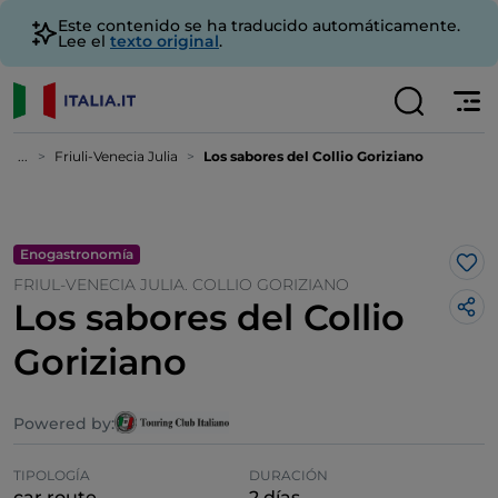
Este contenido se ha traducido automáticamente.
Lee el
texto original
.
...
Friuli-Venecia Julia
Los sabores del Collio Goriziano
Enogastronomía
Me 
FRIUL-VENECIA JULIA. COLLIO GORIZIANO
Los sabores del Collio
Goriziano
Powered by:
TIPOLOGÍA
DURACIÓN
car route
2 días