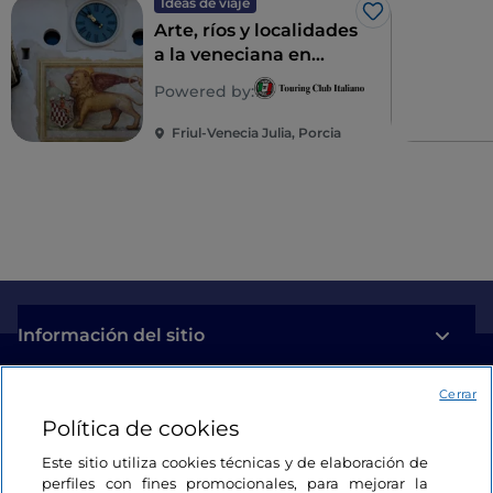
Ideas de viaje
Me gusta
Arte, ríos y localidades
a la veneciana en
tierra firme
Powered by:
Friul-Venecia Julia, Porcia
Información del sitio
Cerrar
Enlaces útiles
Política de cookies
Acceso
Este sitio utiliza cookies técnicas y de elaboración de
perfiles con fines promocionales, para mejorar la