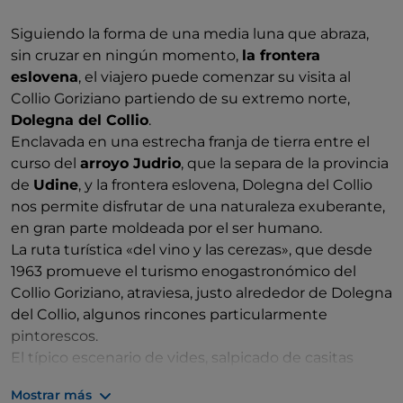
Siguiendo la forma de una media luna que abraza,
sin cruzar en ningún momento,
la frontera
eslovena
, el viajero puede comenzar su visita al
Collio Goriziano partiendo de su extremo norte,
Dolegna del Collio
.
Enclavada en una estrecha franja de tierra entre el
curso del
arroyo Judrio
, que la separa de la provincia
de
Udine
, y la frontera eslovena, Dolegna del Collio
nos permite disfrutar de una naturaleza exuberante,
en gran parte moldeada por el ser humano.
La ruta turística «del vino y las cerezas», que desde
1963 promueve el turismo enogastronómico del
Collio Goriziano, atraviesa, justo alrededor de Dolegna
del Collio, algunos rincones particularmente
pintorescos.
El típico escenario de vides, salpicado de casitas
rurales de piedra y cerezos, marca por completo el
Mostrar más
paisaje. Aquí y allá aparece la silueta puntiaguda de