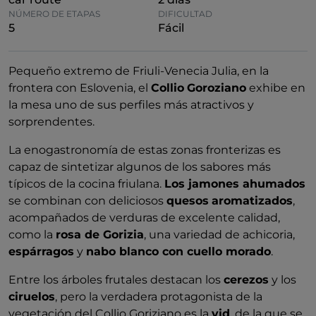
NÚMERO DE ETAPAS
DIFICULTAD
5
Fácil
Pequeño extremo de Friuli-Venecia Julia, en la
frontera con Eslovenia, el
Collio
Goroziano
exhibe en
la mesa uno de sus perfiles más atractivos y
sorprendentes.
La enogastronomía de estas zonas fronterizas es
capaz de sintetizar algunos de los sabores más
típicos de la cocina friulana.
Los jamones ahumados
se combinan con deliciosos
quesos
aromatizados
,
acompañados de verduras de excelente calidad,
como la
rosa de Gorizia
, una variedad de achicoria,
espárragos
y
nabo blanco con cuello morado
.
Entre los árboles frutales destacan los
cerezos
y los
ciruelos
, pero la verdadera protagonista de la
vegetación del Collio Goriziano es la
vid
, de la que se