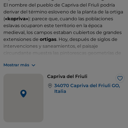
El nombre del pueblo de Capriva del Friuli podría
derivar del término esloveno de la planta de la ortiga
(
«kopriva»
): parece que, cuando las poblaciones
eslavas ocuparon este territorio en la época
medieval, los campos estaban cubiertos de grandes
extensiones de
ortigas
. Hoy, después de siglos de
intervenciones y saneamientos, el paisaje
circundante muestra las pintorescas geometrías de
viñedos diseñadas por generaciones de viticultores.
Mostrar más
Hablando del vino de nuevo, como es inevitable al
viajar por el Collio goriziano, el reciente pasado
Capriva del Friuli
enogastronómico de Capriva del Friuli está vinculado
Me 
34070 Capriva del Friuli GO,
a una finca situada en las laderas de la colina Russiz.
Italia
Entre estas hileras de vides, dominadas por una
blanquísima villa de estilo neogótico, terminada en
1872, vivieron la noble
Elvine Ritter de Zahony
y su
marido
Theodor de la Tour
, a quienes se debe la
introducción de variedades de uva típicamente