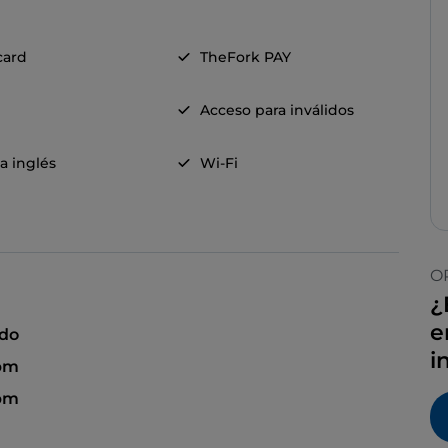
card
TheFork PAY
Acceso para inválidos
a inglés
Wi-Fi
O
¿
e
ado
i
 pm
 pm