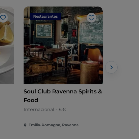
Restaurantes
Restaura
Me gusta
Me gusta
Soul Club Ravenna Spirits &
Trattoria
Food
Romañola
Internacional - €€
Emilia-Romagna, Ravenna
Emilia-Rom