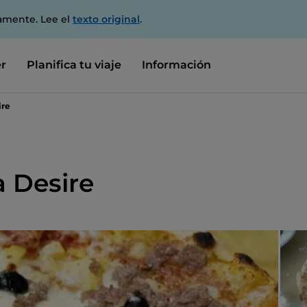
amente. Lee el
texto original
.
r
Planifica tu viaje
Información
ire
a Desire