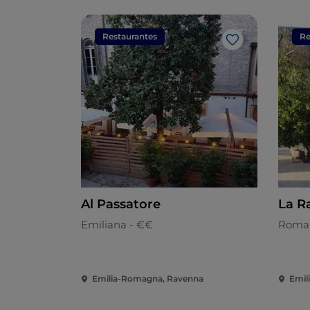
Restaurantes
Re
Me gusta
Al Passatore
La R
Emiliana - €€
Romañ
Emilia-Romagna, Ravenna
Emil