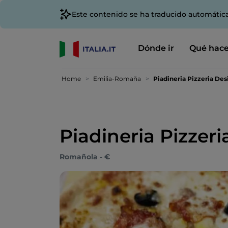
Este contenido se ha traducido automátic
Dónde ir
Qué hace
Home
Emilia-Romaña
Piadineria Pizzeria Des
Piadineria Pizzeri
Romañola - €