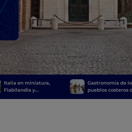
Italia en miniatura,
Gastronomía de lo
Fiabilandia y
pueblos costeros 
Mirabilandia: Romaña a
Emilia Romaña
prueba de niños