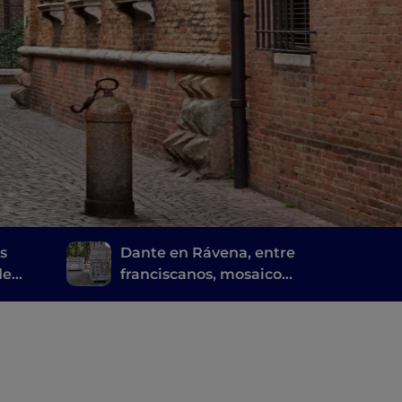
s
Dante en Rávena, entre
de
franciscanos, mosaicos
bizantinos y pinos
piñoneros