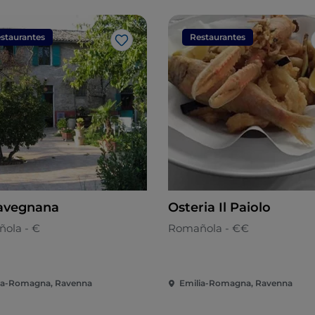
staurantes
Restaurantes
Me gusta
avegnana
Osteria Il Paiolo
ola - €
Romañola - €€
ia-Romagna, Ravenna
Emilia-Romagna, Ravenna