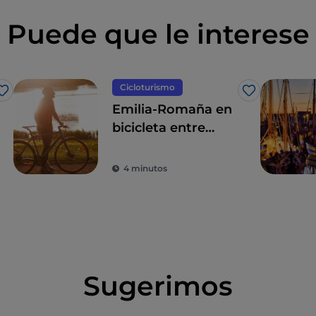
Puede que le interese
Cicloturismo
Me gusta
Me gusta
Emilia-Romaña en
bicicleta entre
playas, el interior y
el vino Sangiovese
4 minutos
Sugerimos