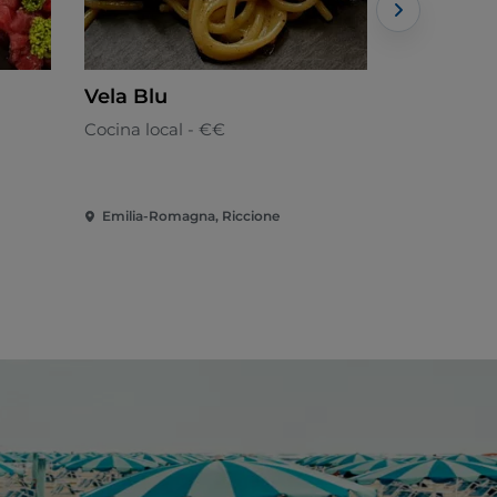
Vela Blu
Taca Ban
Cocina local - €€
Romañola 
Emilia-Romagna, Riccione
Emilia-Rom