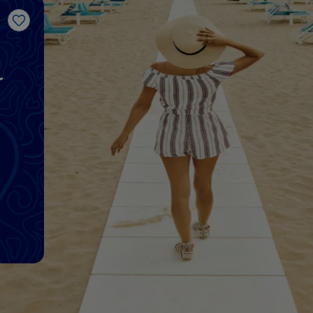
Me gusta
r