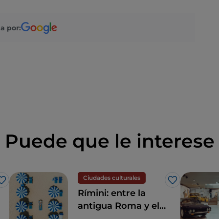
a por:
Puede que le interese
Ciudades culturales
Me gusta
Me gusta
Rímini: entre la
antigua Roma y el
esplendor del