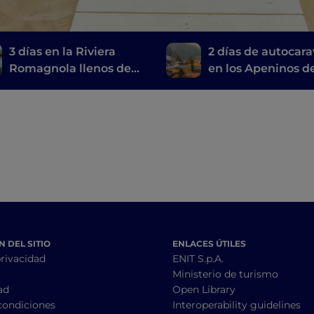
3 días en la Riviera
2 días de autocar
Romagnola llenos de
en los Apeninos d
diversión
Romaña
 DEL SITIO
ENLACES ÚTILES
privacidad
ENIT S.p.A.
Ministerio de turismo
ad
Open Library
condiciones
Interoperability guidelines