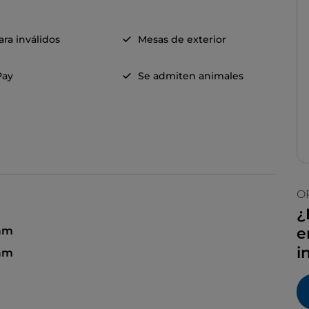
ra inválidos
Mesas de exterior
Pay
Se admiten animales
O
¿
 am
e
i
 am