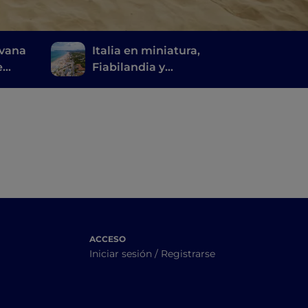
avana
Italia en miniatura,
e
Fiabilandia y
Mirabilandia: Romaña a
prueba de niños
ACCESO
Iniciar sesión / Registrarse