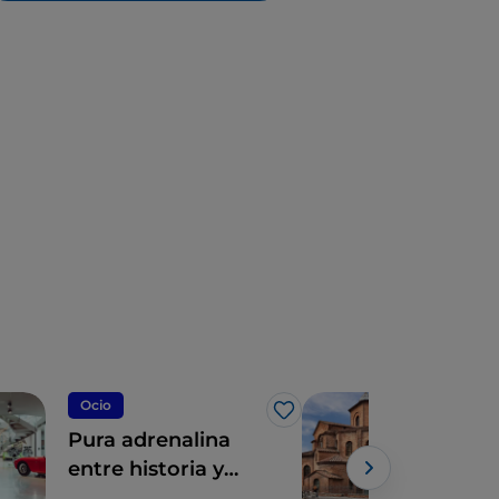
Ocio
Cicl
Me gusta
Pura adrenalina
Emi
entre historia y
ped
pasión en el Valle
trav