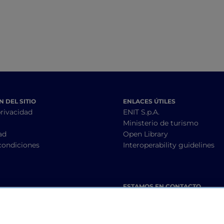
 DEL SITIO
ENLACES ÚTILES
privacidad
ENIT S.p.A.
Ministerio de turismo
ad
Open Library
condiciones
Interoperability guidelines
ESTAMOS EN CONTACTO