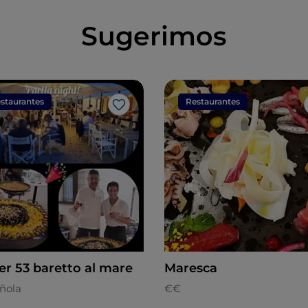
Sugerimos
staurantes
Restaurantes
Me gusta
er 53 baretto al mare
Maresca
ñola
€€