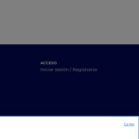
prueba de niños
ACCESO
Iniciar sesión / Registrarse
Cerrar