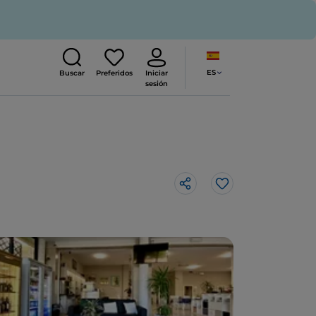
ES
Buscar
Preferidos
Iniciar
sesión
Me gusta