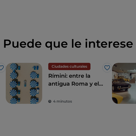
Puede que le interese
Ciudades culturales
Me gusta
Me gusta
Rímini: entre la
antigua Roma y el
esplendor del
Renacimiento
4 minutos