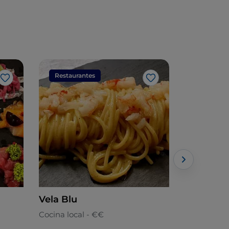
Restaurantes
Restaura
Me gusta
Me gusta
Vela Blu
Taca Ban
Cocina local - €€
Romañola 