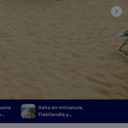
avana
Italia en miniatura,
e
Fiabilandia y
Mirabilandia: Romaña a