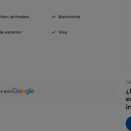
iten animales
Bancomat
e exterior
Visa
O
¿
a por:
e
i