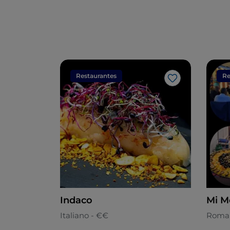
Restaurantes
Re
Me gusta
Indaco
Mi M
Italiano - €€
Roma