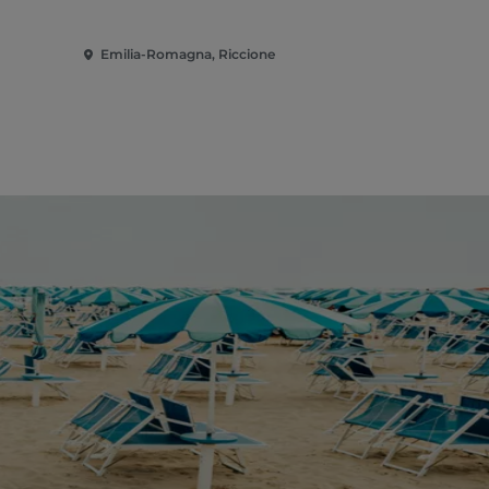
Emilia-Romagna, Riccione
Emilia-Rom