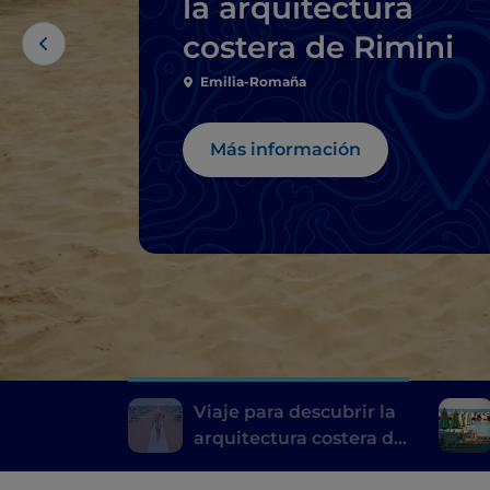
la arquitectura
costera de Rimini
Emilia-Romaña
Más información
Viaje para descubrir la
arquitectura costera de
Rimini