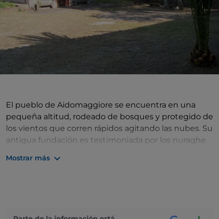
El pueblo de Aidomaggiore se encuentra en una
pequeña altitud, rodeado de bosques y protegido de
los vientos que corren rápidos agitando las nubes. Su
antigua fundación es testimoniada por los nuraghe
que salpican el territorio, mientras la historia más
Mostrar más
reciente entrelaza artesanía y tradición: aquí
gobierna indiscutida el arte del tejido y las manos
sabias de los artesanos producen desde siglos
alfombras, bertulas, mantas y tapices con motivos
muy elegantes. Hay un tiempo del año en el cual el
Parte de la información está