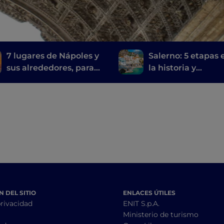
7 lugares de Nápoles y
Salerno: 5 etapas 
sus alrededores, para
la historia y
visitar las
contemporaneida
localizaciones de la
serie de televisión Mare
fuori
 DEL SITIO
ENLACES ÚTILES
privacidad
ENIT S.p.A.
Ministerio de turismo