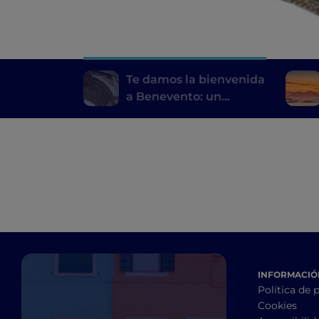
Te damos la bienvenida
a Benevento: un
mediodía aparte, con
su Pietrelcina
INFORMACIÓN
Política de 
Cookies