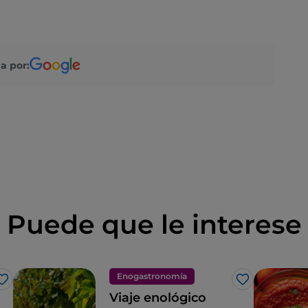
a por:
Puede que le interese
Enogastronomía
Me gusta
Me gusta
Viaje enológico