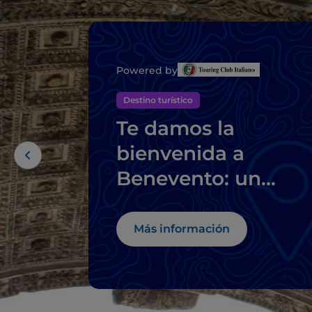
Powered by
Destino turístico
Te damos la
bienvenida a
Benevento: un
mediodía aparte, c
su Pietrelcina
Más información