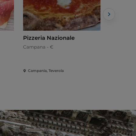
Pizzeria Nazionale
CERALDI
Campana - €
Italiano - €
Campania, Teverola
Campania, 