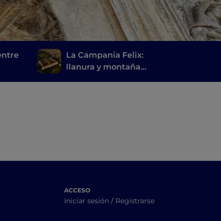
entre
La Campania Felix:
llanura y montaña
d
entre Caserta y sus
alrededores
ACCESO
Iniciar sesión / Registrarse