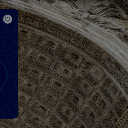
Me gusta
on