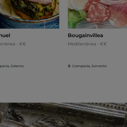
nuel
Bougainvillea
erránea - €€
Mediterránea - €€
ania, Salerno
Campania, Sorrento