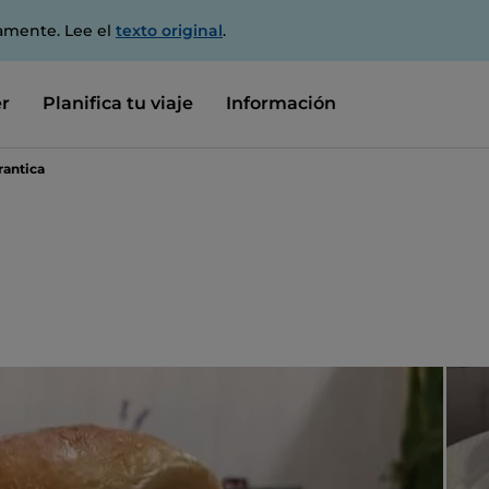
amente. Lee el
texto original
.
r
Planifica tu viaje
Información
rantica