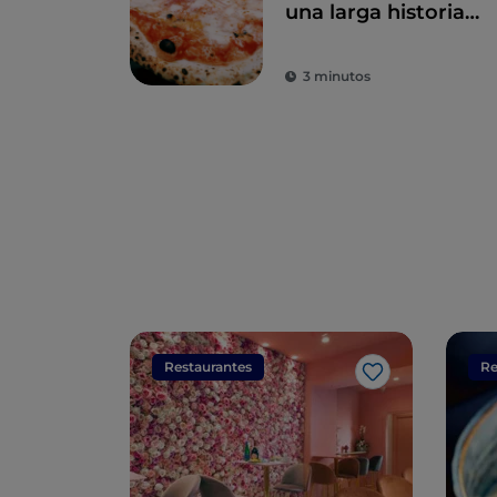
una larga historia
de amor
3 minutos
Restaurantes
Re
Me gusta