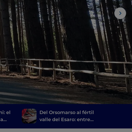
i: el
Del Orsomarso al fértil
na
valle del Esaro: entre
s
bodegas y talleres