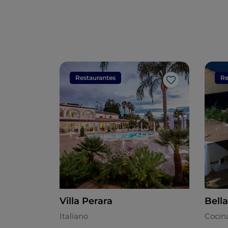
Restaurantes
Re
Me gusta
Villa Perara
Bell
Italiano
Cocin