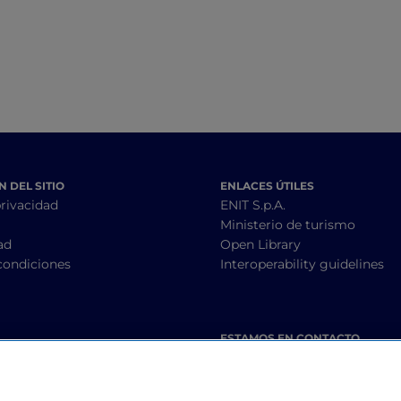
místicos y pueblos
suspendidos en el
encaramados a las
Aspromonte y las
rocas
playas del mar Jó
 DEL SITIO
ENLACES ÚTILES
privacidad
ENIT S.p.A.
Ministerio de turismo
ad
Open Library
condiciones
Interoperability guidelines
ESTAMOS EN CONTACTO