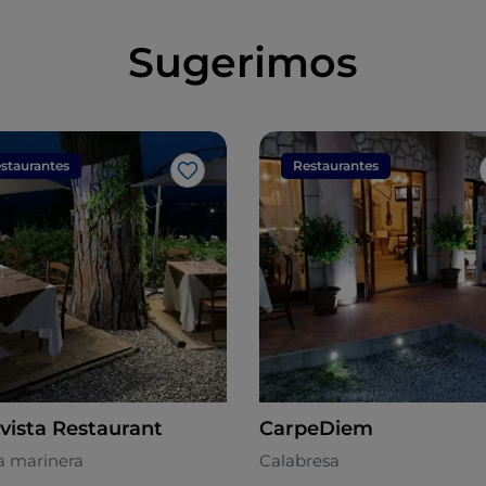
Sugerimos
staurantes
Restaurantes
Me gusta
avista Restaurant
CarpeDiem
a marinera
Calabresa