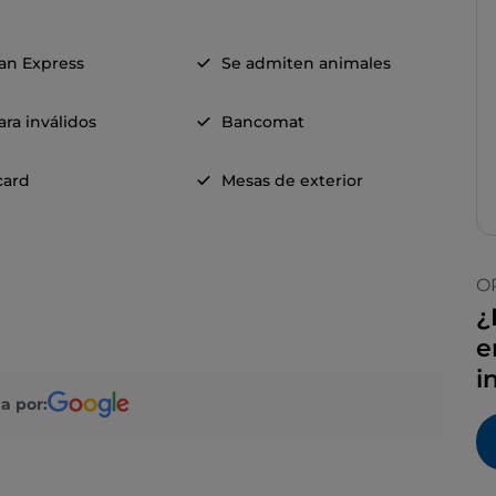
an Express
Se admiten animales
ra inválidos
Bancomat
card
Mesas de exterior
O
¿
e
i
a por: