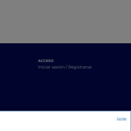
artesanales
nico
ACCESO
Iniciar sesión / Registrarse
Cerrar