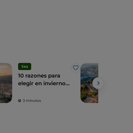
Sea
Pue
Me gusta
10 razones para
Cala
elegir en invierno
Biz
el mar en la Costa
Bor
de los Reyes
3 minutos
3 m