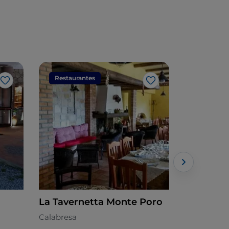
Restaurantes
Restaura
Me gusta
Me gusta
La Tavernetta Monte Poro
Baia del 
Ristorant
Calabresa