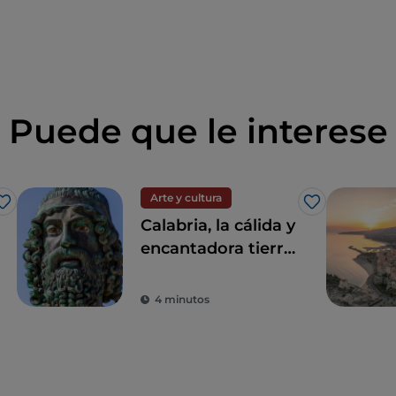
Puede que le interese
Arte y cultura
Me gusta
Me gusta
Calabria, la cálida y
encantadora tierra
de los Bronces de
Riace
4 minutos