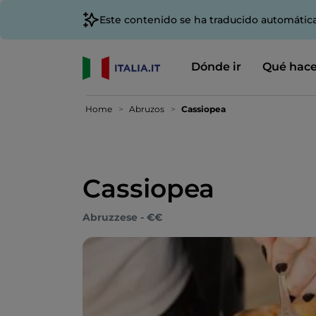
Este contenido se ha traducido automátic
Dónde ir
Qué hace
Home
Abruzos
Cassiopea
Cassiopea
Abruzzese - €€