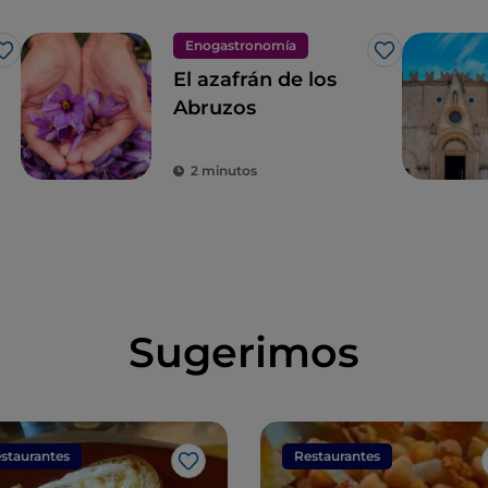
Enogastronomía
Me gusta
Me gusta
El azafrán de los
Abruzos
2 minutos
Sugerimos
staurantes
Restaurantes
Me gusta