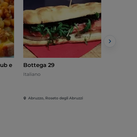
pub e
Bottega 29
Chalet B
Italiano
Cocina mar
Abruzzo, Roseto degli Abruzzi
Abruzzo, Al