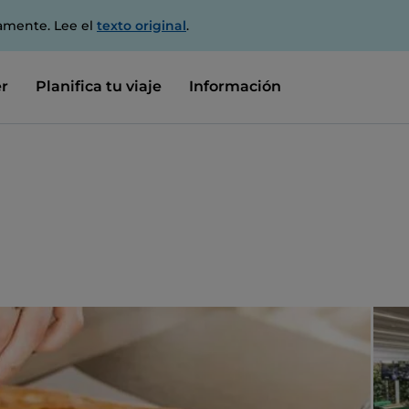
amente. Lee el
texto original
.
r
Planifica tu viaje
Información