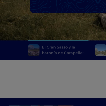
El Gran Sasso y la
baronía de Carapelle:
pueblos, castillos y
delicias locales