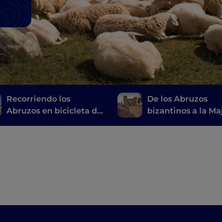
Recorriendo los
De los Abruzos
Abruzos en bicicleta de
bizantinos a la Maj
Castel del Monte a
un viaje repleto d
Campo Imperatore
belleza