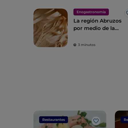
Enogastronomía
La región Abruzos
por medio de la
pizza de Donato
De Santis
3 minutos
Restaurantes
Re
Me gusta