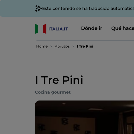
Este contenido se ha traducido automátic
Dónde ir
Qué hace
Home
Abruzos
I Tre Pini
I Tre Pini
Cocina gourmet