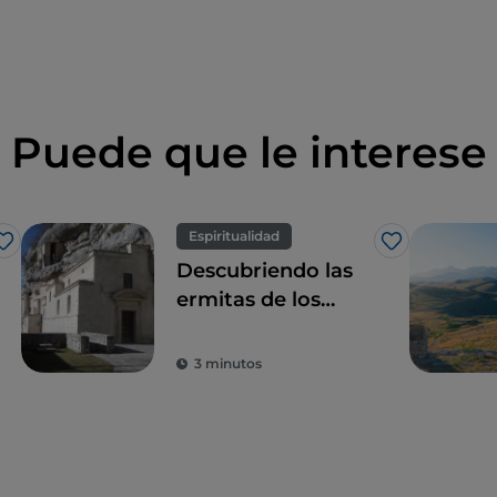
Puede que le interese
Espiritualidad
Me gusta
Me gusta
Descubriendo las
ermitas de los
Abruzos: dos
espectaculares
3 minutos
perlas de Maiella