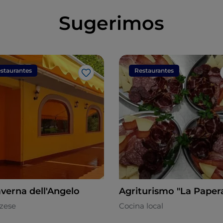
Sugerimos
staurantes
Restaurantes
Me gusta
averna dell'Angelo
Agriturismo "La Paper
zese
Cocina local