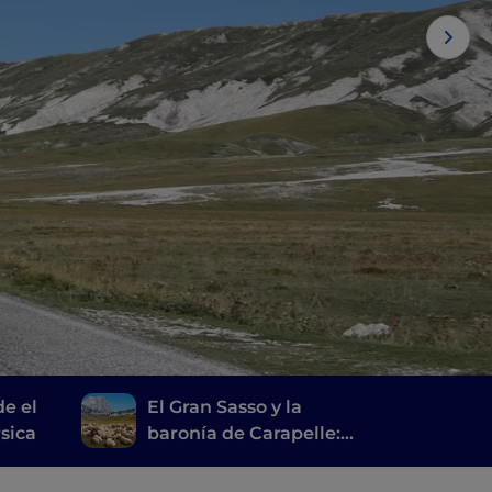
de el
El Gran Sasso y la
sica
baronía de Carapelle:
pueblos, castillos y
delicias locales