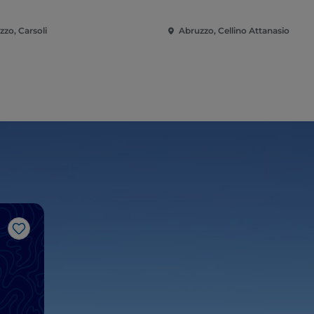
zzo, Carsoli
Abruzzo, Cellino Attanasio
Me gusta