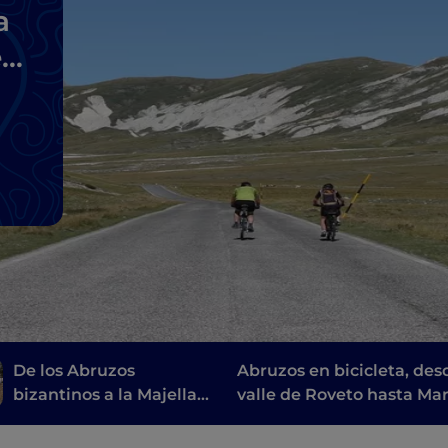
a
e
e
De los Abruzos
Abruzos en bicicleta, des
bizantinos a la Majella:
valle de Roveto hasta Mar
un viaje repleto de
belleza