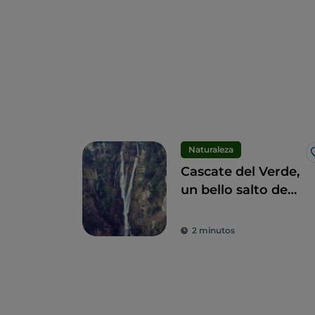
Naturaleza
Cascate del Verde,
un bello salto de
agua en los
Apeninos
2 minutos