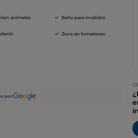
iten animales
Baño para inválidos
fantil
Zona de fumadores
O
¿
a por:
e
i