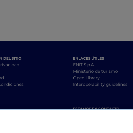
 DEL SITIO
ENLACES ÚTILES
privacidad
ENIT S.p.A.
Ministerio de turismo
ad
Open Library
condiciones
Interoperability guidelines
ESTAMOS EN CONTACTO