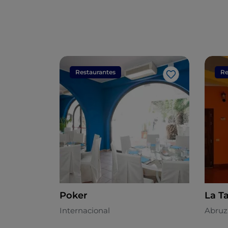
Restaurantes
Re
Me gusta
Poker
La T
Internacional
Abruz