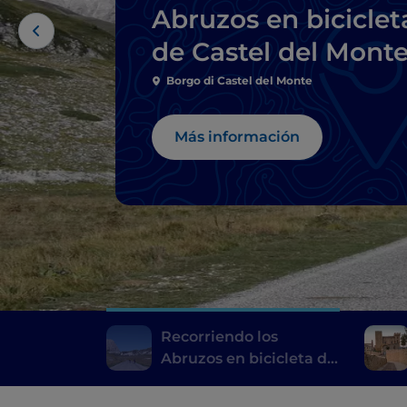
Abruzos en biciclet
de Castel del Mont
a Campo Imperator
Borgo di Castel del Monte
Más información
Recorriendo los
Abruzos en bicicleta de
Castel del Monte a
Campo Imperatore