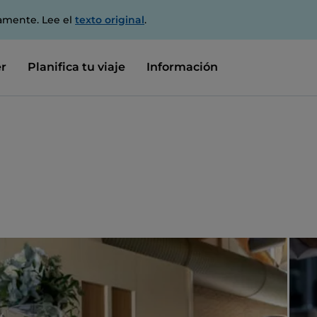
amente. Lee el
texto original
.
r
Planifica tu viaje
Información