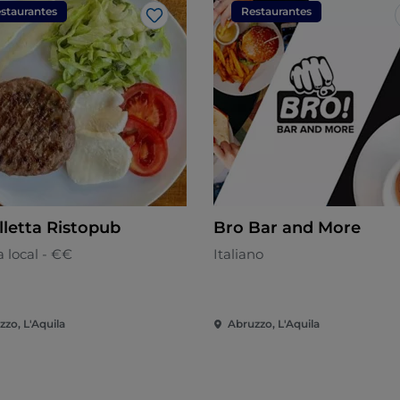
staurantes
Restaurantes
Me gusta
lletta Ristopub
Bro Bar and More
 local - €€
Italiano
zzo, L'Aquila
Abruzzo, L'Aquila