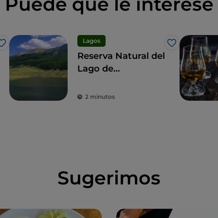
Puede que le interese
Lagos
Me gusta
Me gusta
Reserva Natural del
Lago de
Campotosto:
senderismo y
2 minutos
deportes acuáticos
Sugerimos