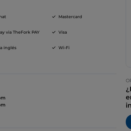
mat
Mastercard
ay via TheFork PAY
Visa
a inglés
Wi-Fi
O
¿
e
 pm
i
 pm