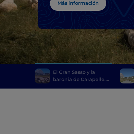
Más información
El Gran Sasso y la
baronía de Carapelle:
pueblos, castillos y
delicias locales