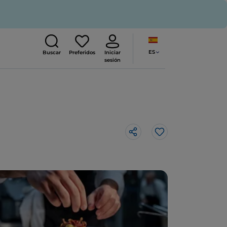
ES
Buscar
Preferidos
Iniciar
sesión
Me gusta