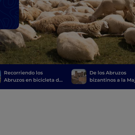
Recorriendo los
De los Abruzos
Abruzos en bicicleta de
bizantinos a la Maj
Castel del Monte a
un viaje repleto d
Campo Imperatore
belleza