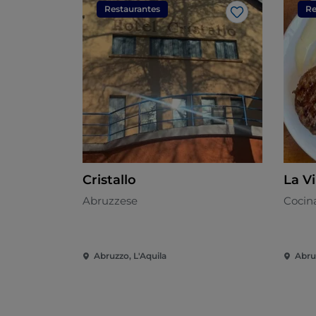
Restaurantes
Re
Me gusta
Cristallo
La Vi
Abruzzese
Cocina
Abruzzo, L'Aquila
Abru