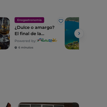
Enogastronomía
Arte
Me gusta
¿Dulce o amargo?
Vis
El final de la
coc
comida tradicional
Powered by:
Powe
en los Abruzos
6 minutos
2 m