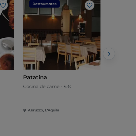
Restaurantes
Restaura
Me gusta
Me gusta
Patatina
Førma c
restaura
Cocina de carne - €€
Contempor
Abruzzo, L'Aquila
Abruzzo, L'