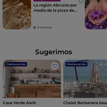
Me gusta
La región Abruzos por
medio de la pizza de
Donato De Santis
3 minutos
Sugerimos
Restaurantes
Restaurantes
Me gusta
Casa Verde Aielli
Chalet Barbanera bea