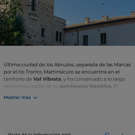
Última ciudad de los Abruzos, separada de las Marcas
por el río Tronto, Martinsicuro se encuentra en el
territorio de
Val Vibrata
, y ha conservado a lo largo
del tiempo parte de su
patrimonio histórico
. El
asentamiento primitivo se desarrolló alrededor del
Mostrar más
Torreón de Carlos V
, la torre de vigilancia erigida por
voluntad del rey Carlos V a mediados del siglo XVI
como defensa contra las incursiones sarracenas. La
torre actualmente alberga el
Antiquarium
de
Castrum Truentinum
, que conserva los hallazgos,
Parte de la información está