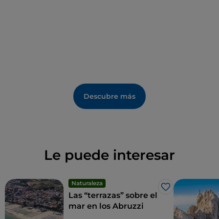
locales que organizan sugestivos aperitivos en la
playa, así como «beach bars» y «lounge bars» que
organizan veladas con música y sesiones de DJ.
Descubre más
Le puede interesar
Naturaleza
Me gusta
Las “terrazas” sobre el
mar en los Abruzzi