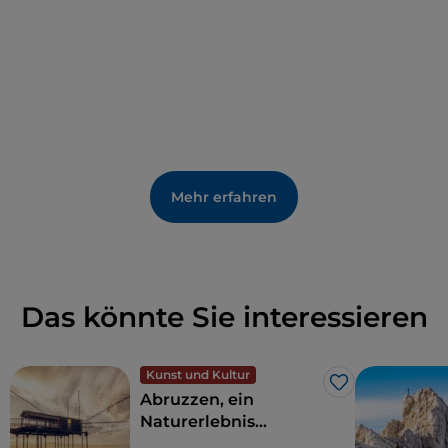
Tagsüber ist sie ein Ort zum Entspannen, abends
beherbergen sie Clubs, die stimmungsvolle Aperitifs
am Strand organisieren, aber auch Strandbars und
Lounge-Bars, die Abende mit Musik und DJ-Sets
veranstalten.
Mehr erfahren
Das könnte Sie interessieren
Kunst und Kultur
Like
Abruzzen, ein
Naturerlebnis
zwischen Meer und