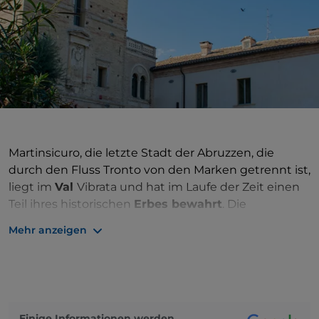
Martinsicuro, die letzte Stadt der Abruzzen, die
durch den Fluss Tronto von den Marken getrennt ist,
liegt im
Val
Vibrata und hat im Laufe der Zeit einen
Teil ihres historischen
Erbes bewahrt
. Die
ursprüngliche Siedlung entwickelte sich um den
Mehr anzeigen
Turm von Karl V.
, den Wachturm, der auf Geheiß
von König Karl V. in der Mitte des 16. Jahrhunderts
zur Verteidigung gegen die Einfälle der Sarazenen
errichtet wurde. Der Turm beherbergt derzeit das
Antiquarium
Castrum Truentinum
, in dem Funde
Einige Informationen werden