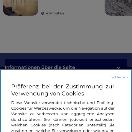
Bergen
4 Minuten
Informationen über die Seite
Schließen
Nützliche Links
Präferenz bei der Zustimmung zur
Verwendung von Cookies
Login
Diese Website verwendet technische und Profiling-
Cookies für Werbezwecke, um die Navigation auf der
Bleiben wir in Kontakt
Website zu verbessern und aggregierte Analysen
durchzuführen. Sie können jederzeit entscheiden,
welchen Cookies (nach Kategorien unterteilt) Sie
zustimmen, welche Sie verweigern oder widerrufen