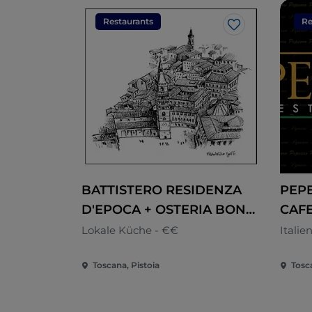
Restaurants
Re
Like
BATTISTERO RESIDENZA
PEP
D'EPOCA + OSTERIA BONO
CAF
DI NULLA
Lokale Küche - €€
Italie
Toscana, Pistoia
Tosca