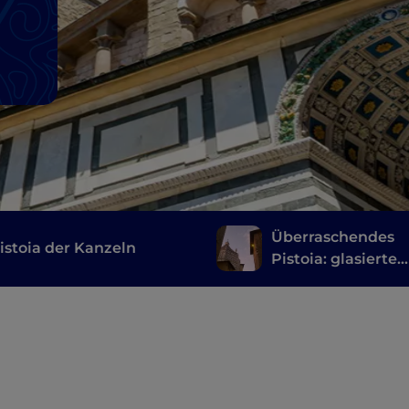
Überraschendes
istoia der Kanzeln
Pistoia: glasierte
Terrakotta,
unterirdische Gän
Kunst auf dem
Bauernhof