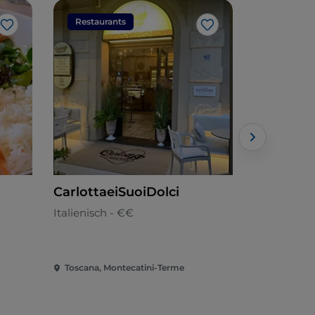
Restaurants
Restaura
Like
Like
CarlottaeiSuoiDolci
PASTICC
Italienisch - €€
Toskana - 
Toscana, Montecatini-Terme
Toscana, M