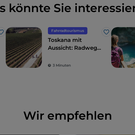
s könnte Sie interessie
Fahrradtourismus
Like
Like
Toskana mit
Aussicht: Radwege
mit
atemberaubenden
3 Minuten
Ausblicken
Wir empfehlen