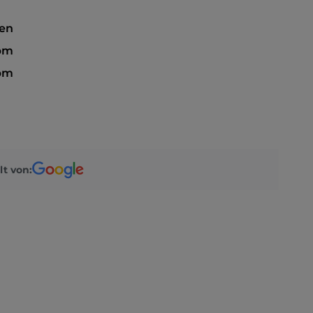
sen
 pm
 pm
lt von: