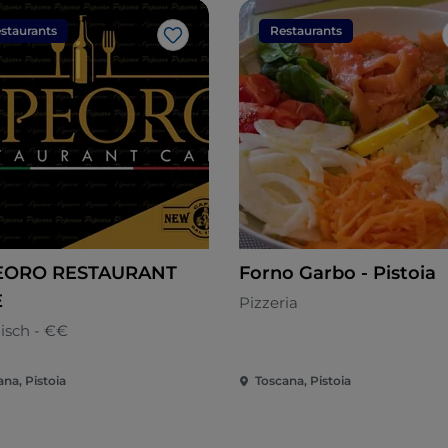
staurants
Restaurants
Like
EORO RESTAURANT
Forno Garbo - Pistoia
E
Pizzeria
nisch - €€
na, Pistoia
Toscana, Pistoia