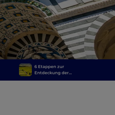
6 Etappen zur
Entdeckung der
toskanischen Weine,
ge,
vom Brunello di
Montalcino bis zum
Chianti