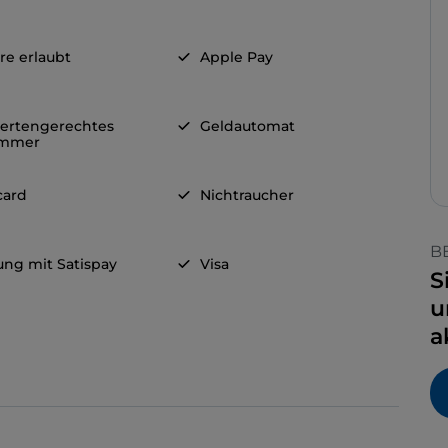
re erlaubt
Apple Pay
ertengerechtes
Geldautomat
immer
card
Nichtraucher
B
ung mit Satispay
Visa
S
u
a