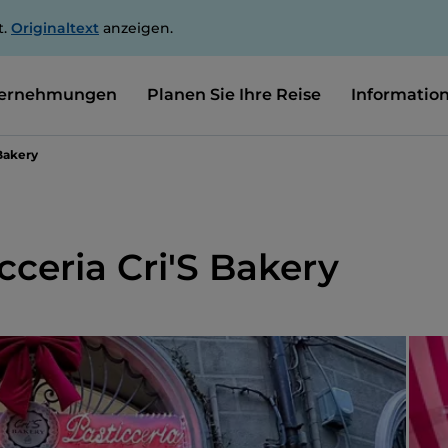
t.
Originaltext
anzeigen.
ernehmungen
Planen Sie Ihre Reise
Informatio
 Bakery
icceria Cri'S Bakery