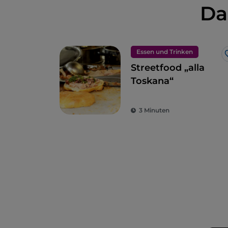
Da
Essen und Trinken
Streetfood „alla
Toskana“
3 Minuten