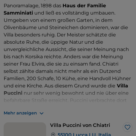
Panoramalage, 1898 das
Haus der Familie
Samminiati
und ließ es vollständig umbauen.
Umgeben von einem großen Garten, in dem
Olivenbäume und Steineichen dominieren, war die
Villa besonders ruhig. Der Meister schätzte die
absolute Ruhe, die üppige Natur und die
unvergleichliche Aussicht, die seiner Meinung nach
bis nach Korsika reichte. Anders war die Meinung
seiner Frau Elvira, die sie zu einsam fand. Chiatri
selbst zählte damals nicht mehr als ein Dutzend
Familien, 200 Schafe, 10 Kühe, eine Handvoll Hühner
und eine Kirche. Aus diesem Grund wurde die
Villa
Puccini
nur sehr wenig bewohnt und nie über eine
befahrbare Straße erreicht. Puccini verbrachte dort
jedoch einige Wochen im Sommer 1908 und
Mehr anzeigen
komponierte einen Großteil des ersten Aktes von
Fanciulla del West
. Sie wurde 1943 von Antonio,
Villa Puccini von Chiatri
dem einzigen Sohn von Giacomo und Elvira, verkauft
Lik
55100 Lucca LU, Italia