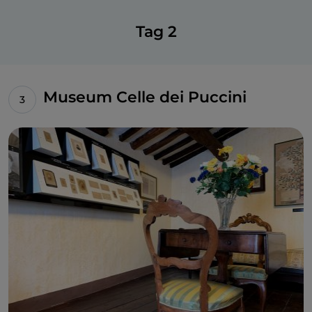
Jahr des Diploms und des anschließenden Umzugs
nach Mailand, um sein Studium abzuschließen, in
Tag 2
den verschiedenen Disziplinen ausbildeten. Das
Institut bewahrt Erinnerungen an den Meister,
darunter das Klavier und das
Harmonium,
auf dem
er Unterricht nahm, sowie eine Sammlung von
Museum Celle dei Puccini
Jugendkompositionen. Von hier aus empfehlen wir
Ihnen, nach Norden zu fahren, um die
Kirche S.
Pietro Somaldi zu erreichen
, einen weiteren Ort,
der Puccini am Herzen lag. Sobald Sie die Kirche
betreten, die zwischen dem 12. und 14. Jahrhundert
erbaut wurde, sollten Sie sich die
Orgel aus dem
17. Jahrhundert ansehen: Sie ist von anerkannter
Qualität und wurde vom Komponisten auf eigene
Kosten restauriert, weshalb sie seine Unterschrift auf
dem Notenpult trägt. Ihre Puccini-Route in Lucca
endet am
Teatro Comunale del Giglio
mit Blick auf
den gleichnamigen Platz. Sie erreichen es über die
angenehme
Via Fillungo
. Im wichtigsten Theater