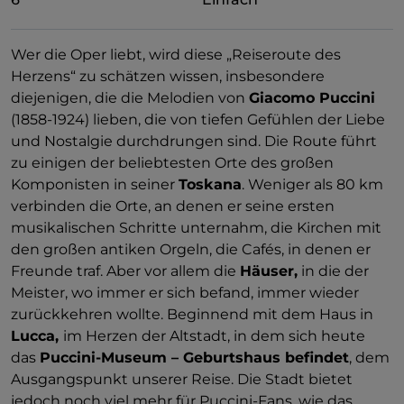
Wer die Oper liebt, wird diese „Reiseroute des
Herzens“ zu schätzen wissen, insbesondere
diejenigen, die die Melodien von
Giacomo Puccini
(1858-1924) lieben, die von tiefen Gefühlen der Liebe
und Nostalgie durchdrungen sind. Die Route führt
zu einigen der beliebtesten Orte des großen
Komponisten in seiner
Toskana
. Weniger als 80 km
verbinden die Orte, an denen er seine ersten
musikalischen Schritte unternahm, die Kirchen mit
den großen antiken Orgeln, die Cafés, in denen er
Freunde traf. Aber vor allem die
Häuser,
in die der
Meister, wo immer er sich befand, immer wieder
zurückkehren wollte. Beginnend mit dem Haus in
Lucca,
im Herzen der Altstadt, in dem sich heute
das
Puccini-Museum – Geburtshaus befindet
, dem
Ausgangspunkt unserer Reise. Die Stadt bietet
jedoch noch viel mehr für Puccini-Fans, wie das