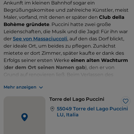
Ankunft im kleinen Bahnhof sogar ein
Begrüßungskomitee und zahlreiche Künstler, meist
Maler, vorfand, mit denen er später den
Club della
Bohème gründete
. Puccini hatte zwei große
Leidenschaften, die Musik und die Jagd: Für ihn war
der
See von Massaciuccoli
, auf den das Dorf blickt,
der ideale Ort, um beides zu pflegen. Zunächst
mietete er dort Zimmer, später kaufte er dank des
Erfolgs seiner ersten Werke
einen alten Wachturm
(
der dem Ort seinen Namen gab
), den er von
Grund auf renovieren ließ. Beim Verlassen des
Hauses befand sich die Anlegestelle, von der aus er
Mehr anzeigen
zu Jagdausflügen aufbrach, insbesondere auf
Blässhühner und Schnellenten. Puccini blieb
Torre del Lago Puccini
30 Jahre in Torre del Lago und komponierte dort alle
Lik
55049 Torre del Lago Puccini
seine wichtigsten Werke, darunter
Tosca
(1900),
LU, Italia
Madama Butterfly
(1904),
La fanciulla del West
(1910),
La Rondine
(1917) und das
Trittico
(1918). Auf
dem kleinen Platz mit Blick auf den See befindet