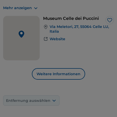
Gedenktafel an der Fassade erhalten geblieben ist.
Mehr anzeigen
Von hier aus geht es zurück nach Lucca, um die
nächste Etappe der Route zu erreichen:
Chiatri
.
Museum Celle dei Puccini
Lik
Via Meletori, 27, 55064 Celle LU,
Italia
Website
Weitere Informationen
Entfernung auswählen