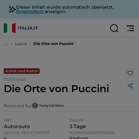
Dieser Inhalt wurde automatisch übersetzt.
Originaltext
anzeigen.
...
Lucca
Die Orte von Puccini
Kunst und Kultur
Lik
TOSKANA
Die Orte von Puccini
Powered by:
ART
DAUER
Autoroute
3 Tage
ANZAHL DER ETAPPEN
SCHWIERIGKEITSGRAD
6
Einfach