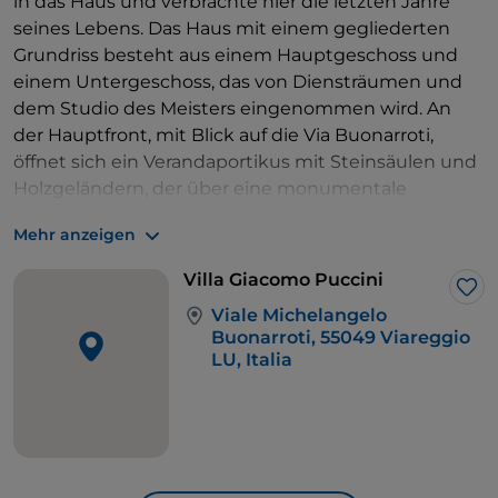
in das Haus und verbrachte hier die letzten Jahre
seines Lebens. Das Haus mit einem gegliederten
Grundriss besteht aus einem Hauptgeschoss und
einem Untergeschoss, das von Diensträumen und
dem Studio des Meisters eingenommen wird. An
der Hauptfront, mit Blick auf die Via Buonarroti,
öffnet sich ein Verandaportikus mit Steinsäulen und
Holzgeländern, der über eine monumentale
Doppeltreppe zugänglich ist. Sichtbare Ziegel
Mehr anzeigen
umrahmen eine Reihe von Türen und Fenstern mit
Architraven und Archivolten. Steingutfliesen zeigen
Villa Giacomo Puccini
Masken und dekorative Elemente in Relief. Der mit
Lik
Viale Michelangelo
Pinien und Steineichen bepflanzte Garten sollte
Buonarroti, 55049 Viareggio
ursprünglich die ideale Fortsetzung des
LU, Italia
gegenüberliegenden Pinienwaldes sein.
Puccini war ein
Lebemann
, ein Liebhaber von Luxus
und Unterhaltung, die die Stadt in Hülle und Fülle
bot. Er war zum Beispiel ein regelmäßiger Besucher
des
Gran Caffè Margherita
, einem prächtigen