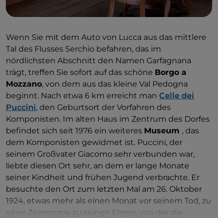
der Stadt trat Puccini, noch als Student des
Konservatoriums, erfolgreich als begleitender Pianist
einer jungen aufstrebenden Sängerin auf. Später
Wenn Sie mit dem Auto von Lucca aus das mittlere
kehrte er mehrmals dorthin zurück, um seine Werke
Tal des Flusses Serchio befahren, das im
zu präsentieren, von
Edgar
im Jahr 1891 bis zu
La
nördlichsten Abschnitt den Namen Garfagnana
fanciulla del West
im Jahr 1911.
trägt, treffen Sie sofort auf das schöne
Borgo a
Mozzano
, von dem aus das kleine Val Pedogna
beginnt. Nach etwa 6 km erreicht man
Celle dei
Puccini
, den Geburtsort der Vorfahren des
Komponisten. Im alten Haus im Zentrum des Dorfes
befindet sich seit 1976 ein weiteres
Museum
, das
dem Komponisten gewidmet ist. Puccini, der
seinem Großvater Giacomo sehr verbunden war,
liebte diesen Ort sehr, an dem er lange Monate
seiner Kindheit und frühen Jugend verbrachte. Er
besuchte den Ort zum letzten Mal am 26. Oktober
1924, etwas mehr als einen Monat vor seinem Tod, zu
einer Zeremonie zu seinen Ehren, von der die