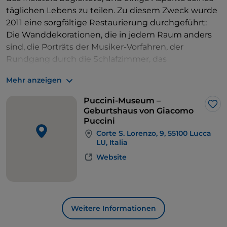
täglichen Lebens zu teilen. Zu diesem Zweck wurde
2011 eine sorgfältige Restaurierung durchgeführt:
Die Wanddekorationen, die in jedem Raum anders
sind, die Porträts der Musiker-Vorfahren, der
Rundgang durch die Schlafzimmer, das
Dachgeschoss, das angeblich die Pariser Kulisse der
Mehr anzeigen
Bohème
inspiriert hat, der mit Pelz gefütterte
Kaschmirmantel
und der Seidenschal, der in der
Puccini-Museum –
Umkleidekabine hängt, garantieren eine wertvolle
Lik
Geburtshaus von Giacomo
Nähe zum großen Komponisten, die sicherlich seine
Puccini
Bewunderer einbeziehen wird. Der Rundgang endet
Corte S. Lorenzo, 9, 55100 Lucca
LU, Italia
im
Turandot-Saal
, der von der
Bühnenkostümierung für den zweiten Akt der Oper
Website
dominiert wird, die von der Sopranistin Maria Jeritza
in Erinnerung an die Erstaufführung an der
Metropolitan Opera House in New York (1926)
gestiftet wurde. Giacomo Puccini blieb diesem Haus
Weitere Informationen
immer verbunden, so sehr, dass er es behalten