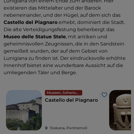
Lunigiana von einem Ende zum anderen. Hier
existieren das Mittelalter und der Barock
nebeneinander, und der Hügel, auf dem sich das
Castello del Piagnaro
erhebt, dominiert die Stadt.
Die alte Verteidigungsfestung beherbergt das
Museo delle Statue Stele
, mit antiken und
geheimnisvollen Zeugnissen, die in den Sandstein
gemeißelt wurden, der auf dem Gebiet von
Lunigiana zu finden ist. Der eindrucksvolle erhöhte
Innenhof bietet eine wunderbare Aussicht auf die
umliegenden Täler und Berge.
Museen, Sehenswürdigkeiten und Denkmäler
Like
Castello del Piagnaro
Toskana, Pontremoli