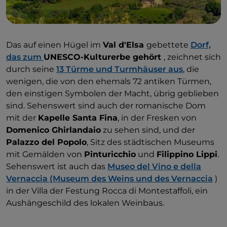
Das auf einen Hügel im
Val d'Elsa
gebettete
Dorf,
das zum
UNESCO-Kulturerbe gehört
, zeichnet sich
durch seine
13 Türme und Turmhäuser aus
, die
wenigen, die von den ehemals 72 antiken Türmen,
den einstigen Symbolen der Macht, übrig geblieben
sind. Sehenswert sind auch der romanische Dom
mit der
Kapelle Santa Fina
, in der Fresken von
Domenico Ghirlandaio
zu sehen sind, und der
Palazzo del Popolo
, Sitz des städtischen Museums
mit Gemälden von
Pinturicchio
und
Filippino Lippi
.
Sehenswert ist auch das
Museo del Vino e della
Vernaccia (Museum des Weins und des Vernaccia
)
in der Villa der Festung Rocca di Montestaffoli, ein
Aushängeschild des lokalen Weinbaus.